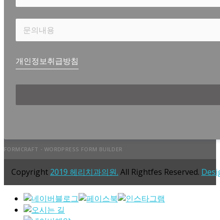
개인정보취급방침
FORMCRAFT - WORDPRESS FORM BUILDER
Copyright
2019 헤리치과의원.
All Rightfes Reserved.
Desi