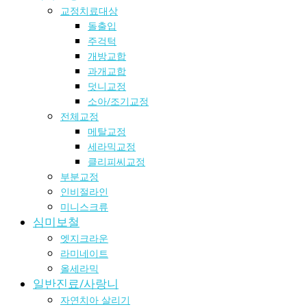
교정치료대상
돌출입
주걱턱
개방교합
과개교합
덧니교정
소아/조기교정
전체교정
메탈교정
세라믹교정
클리피씨교정
부분교정
인비절라인
미니스크류
심미보철
엣지크라운
라미네이트
올세라믹
일반진료/사랑니
자연치아 살리기