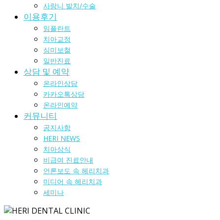
사랑니 발치/수술
이용후기
임플란트
치아교정
심미보철
일반진료
상담 및 예약
온라인상담
카카오톡상담
온라인예약
커뮤니티
공지사항
HERI NEWS
치아상식
비급여 진료안내
언론보도 속 헤리치과
미디어 속 헤리치과
세미나