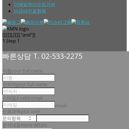
이메일무단수집거부
비급여진료항목
[[[[]],[[]],"and"]]
1
Step 1
빠른상담 T. 02-533-2275
이름
your full name
연락처
your full name
이메일
a valid email
email
진료과목
pick one!
문의내용
more details