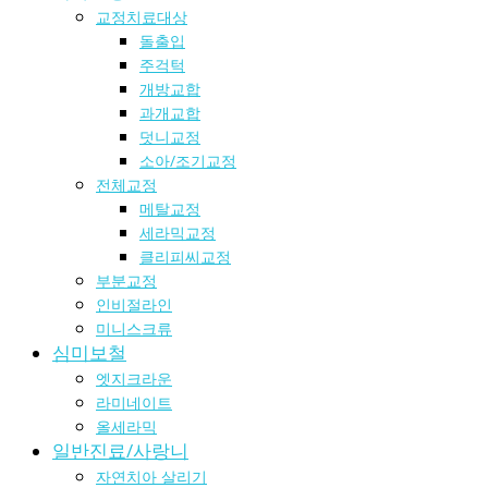
교정치료대상
돌출입
주걱턱
개방교합
과개교합
덧니교정
소아/조기교정
전체교정
메탈교정
세라믹교정
클리피씨교정
부분교정
인비절라인
미니스크류
심미보철
엣지크라운
라미네이트
올세라믹
일반진료/사랑니
자연치아 살리기