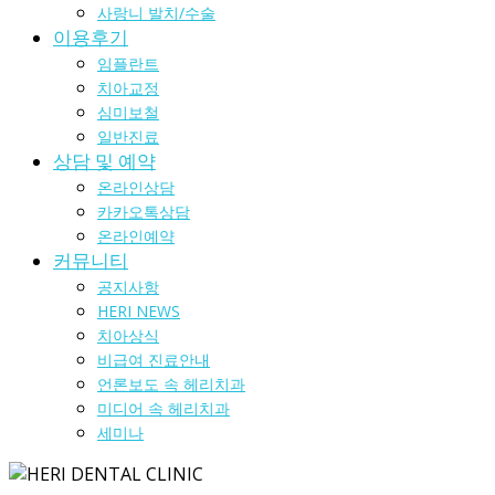
사랑니 발치/수술
이용후기
임플란트
치아교정
심미보철
일반진료
상담 및 예약
온라인상담
카카오톡상담
온라인예약
커뮤니티
공지사항
HERI NEWS
치아상식
비급여 진료안내
언론보도 속 헤리치과
미디어 속 헤리치과
세미나