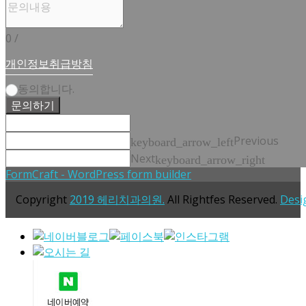
0
/
개인정보취급방침
동의합니다.
문의하기
Previous
keyboard_arrow_left
Next
keyboard_arrow_right
FormCraft - WordPress form builder
Copyright
2019 헤리치과의원.
All Rightfes Reserved.
Desi