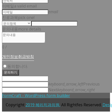
이메일
a valid email
email
진료과목
pick one!
문의내용
more details
0
/
개인정보취급방침
동의합니다.
문의하기
keyboard_arrow_left
Previous
Next
keyboard_arrow_right
FormCraft - WordPress form builder
Copyright
2019 헤리치과의원.
All Rightfes Reserved.
Desi