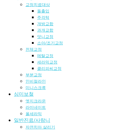
교정치료대상
돌출입
주걱턱
개방교합
과개교합
덧니교정
소아/조기교정
전체교정
메탈교정
세라믹교정
클리피씨교정
부분교정
인비절라인
미니스크류
심미보철
엣지크라운
라미네이트
올세라믹
일반진료/사랑니
자연치아 살리기