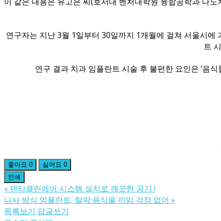
이 같은 내용은 유고은 씨(호서대 벤처대학원 융합공학과 나노
연구자는 지난 3월 1일부터 30일까지 1개월에 걸쳐 서울시에
트 
연구 결과 치과 임플란트 시술 후 불편한 요인은 ‘음식물 끼
좋아요
0
싫어요
0
인쇄
«
덴티클린에어 시스템 설치로 깨끗한 공기 !
나사 방식 임플란트, 탈락·음식물 끼임 걱정 없어
»
목록보기
답글쓰기