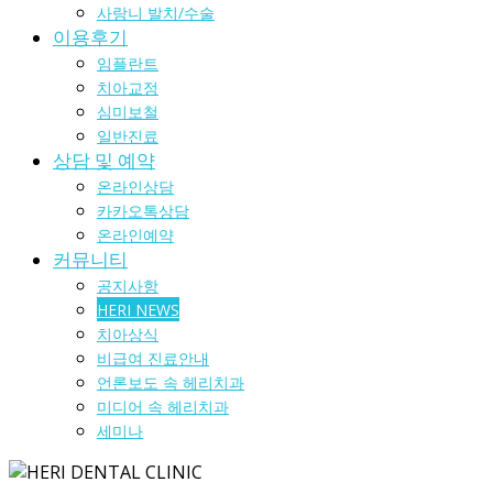
사랑니 발치/수술
이용후기
임플란트
치아교정
심미보철
일반진료
상담 및 예약
온라인상담
카카오톡상담
온라인예약
커뮤니티
공지사항
HERI NEWS
치아상식
비급여 진료안내
언론보도 속 헤리치과
미디어 속 헤리치과
세미나