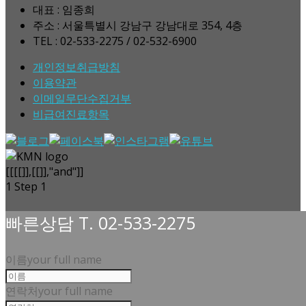
대표 : 임종희
주소 : 서울특별시 강남구 강남대로 354, 4층
TEL : 02-533-2275 / 02-532-6900
개인정보취급방침
이용약관
이메일무단수집거부
비급여진료항목
[[[[]],[[]],"and"]]
1
Step 1
빠른상담 T. 02-533-2275
이름
your full name
연락처
your full name