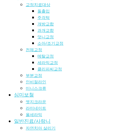
교정치료대상
돌출입
주걱턱
개방교합
과개교합
덧니교정
소아/조기교정
전체교정
메탈교정
세라믹교정
클리피씨교정
부분교정
인비절라인
미니스크류
심미보철
엣지크라운
라미네이트
올세라믹
일반진료/사랑니
자연치아 살리기