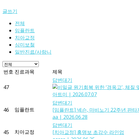
글쓰기
전체
임플란트
치아교정
심미보철
일반진료/사랑니
번호
진료과목
제목
답변대기
47
원기회복 위한 ‘경옥고’, 체질
아트미
|
2026.07.07
답변대기
임플란트
46
[임플란트]
넥슨, 마비노기 22주년 판타
aa
|
2026.06.28
답변대기
치아교정
45
[치아교정]
홍명보 초강수 라인업