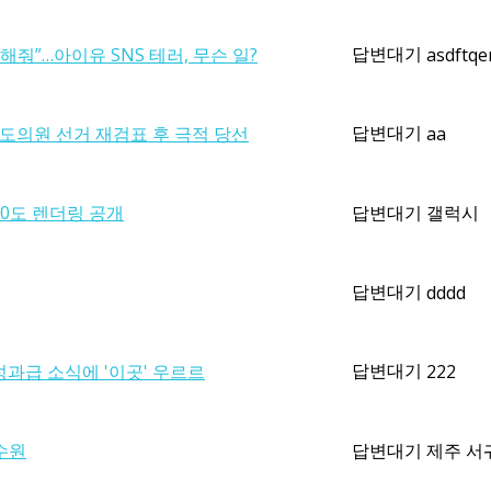
답변대기
해줘”…아이유 SNS 테러, 무슨 일?
asdftqe
답변대기
충남도의원 선거 재검표 후 극적 당선
aa
60도 렌더링 공개
답변대기
갤럭시
답변대기
dddd
답변대기
과급 소식에 '이곳' 우르르
222
수원
답변대기
제주 서