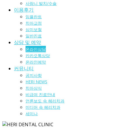
사랑니 발치/수술
이용후기
임플란트
치아교정
심미보철
일반진료
상담 및 예약
온라인상담
카카오톡상담
온라인예약
커뮤니티
공지사항
HERI NEWS
치아상식
비급여 진료안내
언론보도 속 헤리치과
미디어 속 헤리치과
세미나