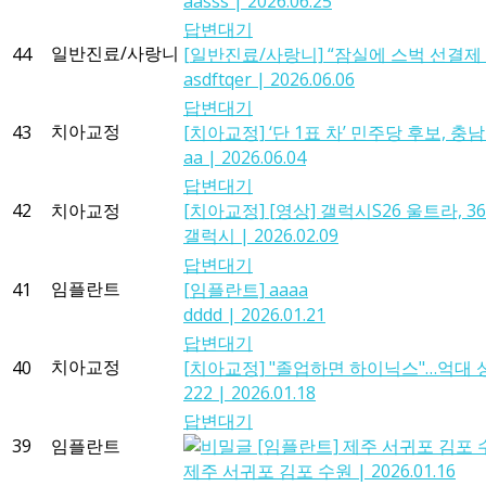
aasss
|
2026.06.25
답변대기
일반진료/사랑니
44
[일반진료/사랑니]
“잠실에 스벅 선결제 
asdftqer
|
2026.06.06
답변대기
치아교정
43
[치아교정]
‘단 1표 차’ 민주당 후보, 
aa
|
2026.06.04
답변대기
42
치아교정
[치아교정]
[영상] 갤럭시S26 울트라, 3
갤럭시
|
2026.02.09
답변대기
임플란트
41
[임플란트]
aaaa
dddd
|
2026.01.21
답변대기
치아교정
40
[치아교정]
"졸업하면 하이닉스"…억대 성
222
|
2026.01.18
답변대기
39
임플란트
[임플란트]
제주 서귀포 김포 
제주 서귀포 김포 수원
|
2026.01.16