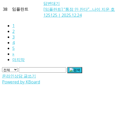
답변대기
임플란트
38
[임플란트]
“통잠 안 잔다”…나이 지운 호
125125
|
2025.12.24
1
2
3
4
5
»
마지막
온라인상담 글쓰기
Powered by KBoard