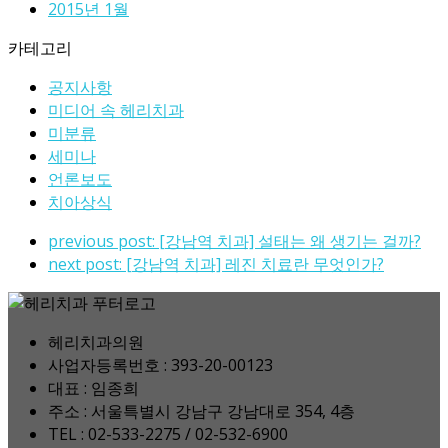
2015년 1월
카테고리
공지사항
미디어 속 헤리치과
미분류
세미나
언론보도
치아상식
previous post:
[강남역 치과] 설태는 왜 생기는 걸까?
next post:
[강남역 치과] 레진 치료란 무엇인가?
헤리치과의원
사업자등록번호 : 393-20-00123
대표 : 임종희
주소 : 서울특별시 강남구 강남대로 354, 4층
TEL : 02-533-2275 / 02-532-6900