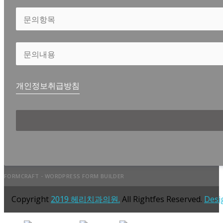
개인정보취급방침
FORMCRAFT - WORDPRESS FORM BUILDER
Copyright
2019 헤리치과의원.
All Rightfes Reserved.
Desi