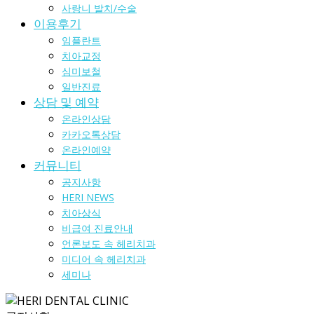
사랑니 발치/수술
이용후기
임플란트
치아교정
심미보철
일반진료
상담 및 예약
온라인상담
카카오톡상담
온라인예약
커뮤니티
공지사항
HERI NEWS
치아상식
비급여 진료안내
언론보도 속 헤리치과
미디어 속 헤리치과
세미나