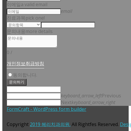
이메일
a valid email
email
진료과목
pick one!
문의내용
more details
0
/
개인정보취급방침
동의합니다.
문의하기
keyboard_arrow_left
Previous
Next
keyboard_arrow_right
FormCraft - WordPress form builder
Copyright
2019 헤리치과의원.
All Rightfes Reserved.
Desi