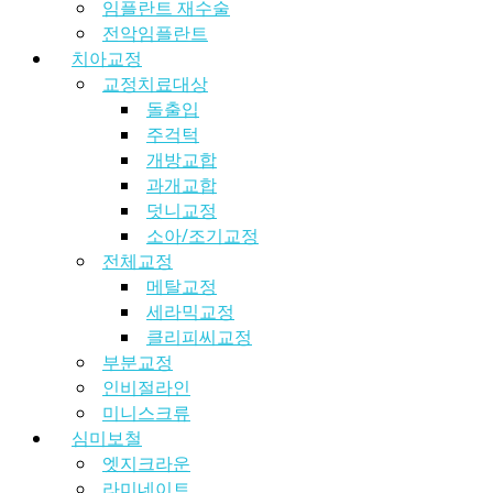
임플란트 재수술
전악임플란트
치아교정
교정치료대상
돌출입
주걱턱
개방교합
과개교합
덧니교정
소아/조기교정
전체교정
메탈교정
세라믹교정
클리피씨교정
부분교정
인비절라인
미니스크류
심미보철
엣지크라운
라미네이트