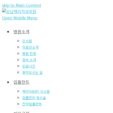
skip to Main Content
Open Mobile Menu
병원소개
인사말
의료진소개
병원 전경
장비 소개
진료시간
찾아오시는 길
임플란트
헤리(HERI) 시스템
임플란트 재수술
전악임플란트