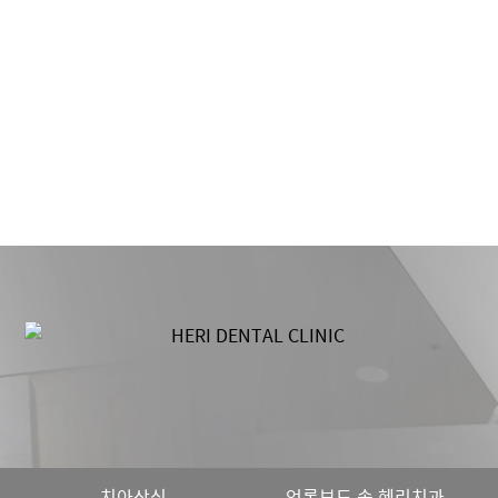
치아상식
언론보도 속 헤리치과