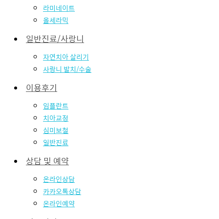
라미네이트
올세라믹
일반진료/사랑니
자연치아 살리기
사랑니 발치/수술
이용후기
임플란트
치아교정
심미보철
일반진료
상담 및 예약
온라인상담
카카오톡상담
온라인예약