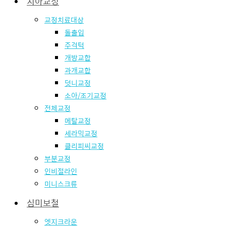
치아교정
교정치료대상
돌출입
주걱턱
개방교합
과개교합
덧니교정
소아/조기교정
전체교정
메탈교정
세라믹교정
클리피씨교정
부분교정
인비절라인
미니스크류
심미보철
엣지크라운