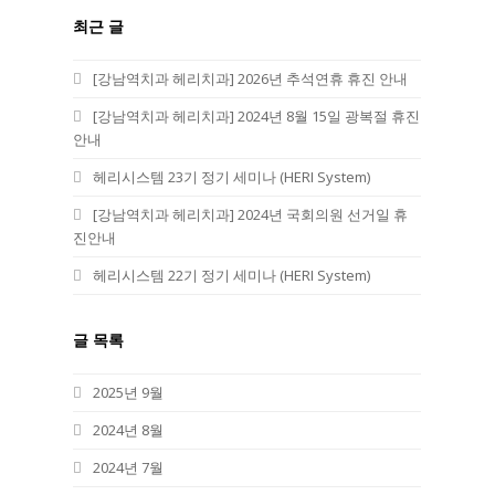
최근 글
[강남역치과 헤리치과] 2026년 추석연휴 휴진 안내
[강남역치과 헤리치과] 2024년 8월 15일 광복절 휴진
안내
헤리시스템 23기 정기 세미나 (HERI System)
[강남역치과 헤리치과] 2024년 국회의원 선거일 휴
진안내
헤리시스템 22기 정기 세미나 (HERI System)
글 목록
2025년 9월
2024년 8월
2024년 7월