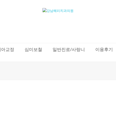
치아교정
심미보철
일반진료/사랑니
이용후기