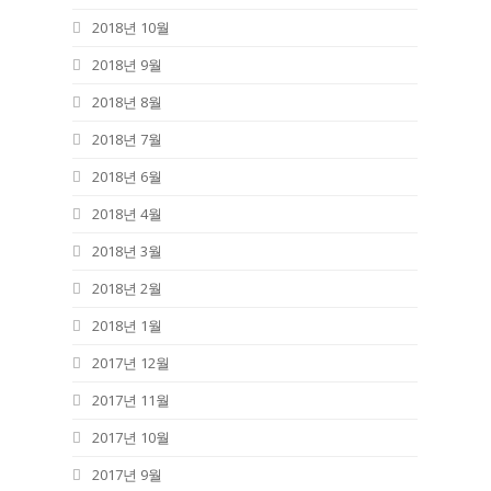
2018년 10월
2018년 9월
2018년 8월
2018년 7월
2018년 6월
2018년 4월
2018년 3월
2018년 2월
2018년 1월
2017년 12월
2017년 11월
2017년 10월
2017년 9월