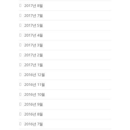
2017년 8월
2017년 7월
2017년 5월
2017년 4월
2017년 3월
2017년 2월
2017년 1월
2016년 12월
2016년 11월
2016년 10월
2016년 9월
2016년 8월
2016년 7월