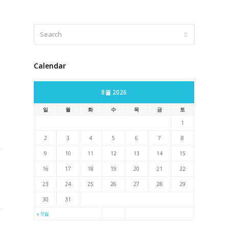
Search
Submit
Calendar
8월 2026
일
월
화
수
목
금
토
1
2
3
4
5
6
7
8
9
10
11
12
13
14
15
16
17
18
19
20
21
22
23
24
25
26
27
28
29
30
31
« 9월