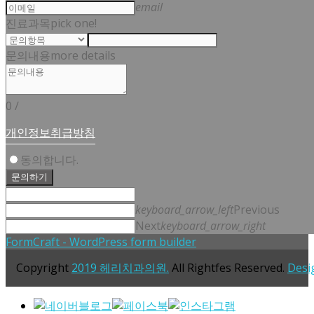
email
진료과목
pick one!
문의내용
more details
0
/
개인정보취급방침
동의합니다.
문의하기
keyboard_arrow_left
Previous
Next
keyboard_arrow_right
FormCraft - WordPress form builder
Copyright
2019 헤리치과의원.
All Rightfes Reserved.
Desi