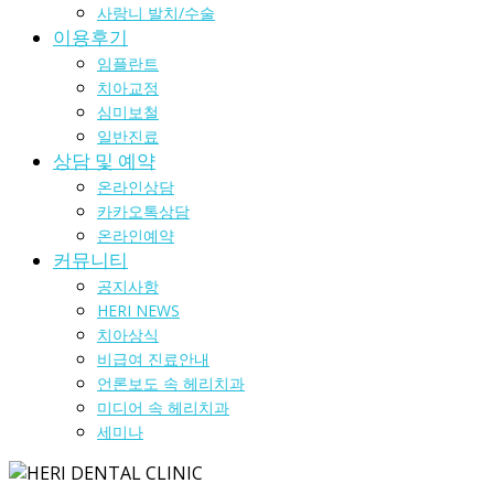
사랑니 발치/수술
이용후기
임플란트
치아교정
심미보철
일반진료
상담 및 예약
온라인상담
카카오톡상담
온라인예약
커뮤니티
공지사항
HERI NEWS
치아상식
비급여 진료안내
언론보도 속 헤리치과
미디어 속 헤리치과
세미나