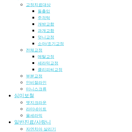
교정치료대상
돌출입
주걱턱
개방교합
과개교합
덧니교정
소아/조기교정
전체교정
메탈교정
세라믹교정
클리피씨교정
부분교정
인비절라인
미니스크류
심미보철
엣지크라운
라미네이트
올세라믹
일반진료/사랑니
자연치아 살리기