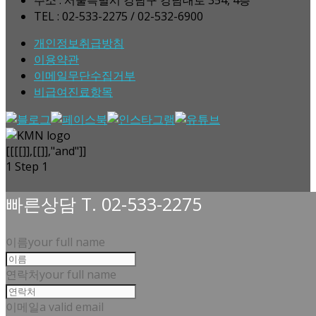
TEL : 02-533-2275 / 02-532-6900
개인정보취급방침
이용약관
이메일무단수집거부
비급여진료항목
[[[[]],[[]],"and"]]
1
Step 1
빠른상담 T. 02-533-2275
이름
your full name
연락처
your full name
이메일
a valid email