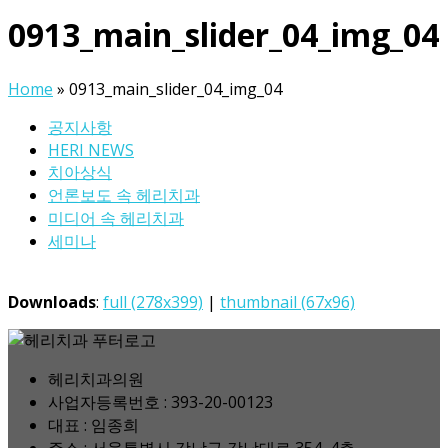
0913_main_slider_04_img_04
Home
»
0913_main_slider_04_img_04
공지사항
HERI NEWS
치아상식
언론보도 속 헤리치과
미디어 속 헤리치과
세미나
Downloads
:
full (278x399)
|
thumbnail (67x96)
헤리치과의원
사업자등록번호 : 393-20-00123
대표 : 임종희
주소 : 서울특별시 강남구 강남대로 354, 4층