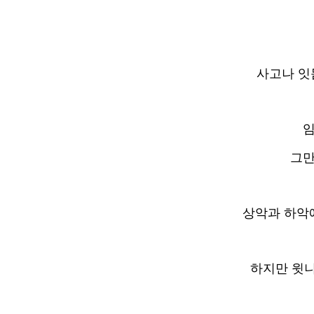
사고나 잇
임
그만
상악과 하악
하지만 윗니