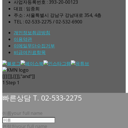
사업자등록번호 : 393-20-00123
대표 : 임종희
주소 : 서울특별시 강남구 강남대로 354, 4층
TEL : 02-533-2275 / 02-532-6900
개인정보취급방침
이용약관
이메일무단수집거부
비급여진료항목
[[[[]],[[]],"and"]]
1
Step 1
빠른상담 T. 02-533-2275
이름
your full name
연락처
your full name