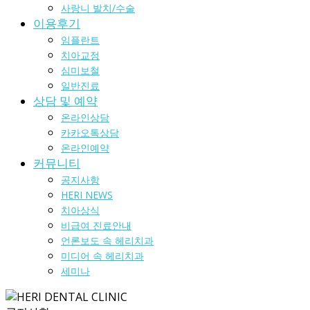
사랑니 발치/수술
이용후기
임플란트
치아교정
심미보철
일반진료
상담 및 예약
온라인상담
카카오톡상담
온라인예약
커뮤니티
공지사항
HERI NEWS
치아상식
비급여 진료안내
언론보도 속 헤리치과
미디어 속 헤리치과
세미나