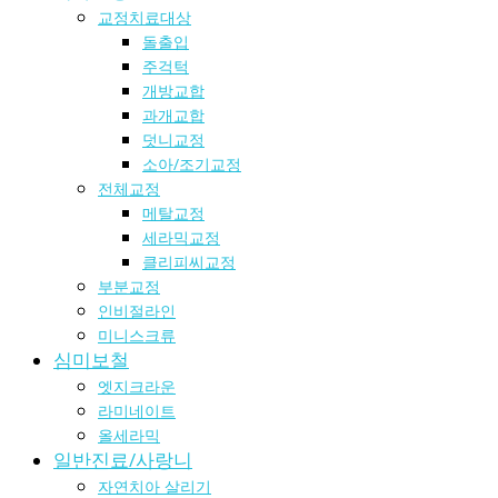
교정치료대상
돌출입
주걱턱
개방교합
과개교합
덧니교정
소아/조기교정
전체교정
메탈교정
세라믹교정
클리피씨교정
부분교정
인비절라인
미니스크류
심미보철
엣지크라운
라미네이트
올세라믹
일반진료/사랑니
자연치아 살리기