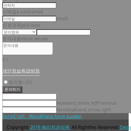
이메일
a valid email
email
진료과목
pick one!
문의내용
more details
0
/
개인정보취급방침
동의합니다.
문의하기
keyboard_arrow_left
Previous
Next
keyboard_arrow_right
FormCraft - WordPress form builder
Copyright
2019 헤리치과의원.
All Rightfes Reserved.
Desi