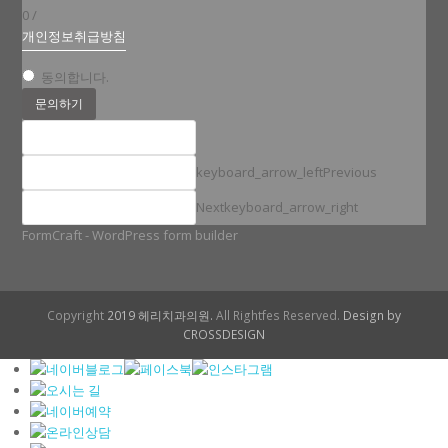
0
/
개인정보취급방침
동의합니다.
문의하기
keyboard_arrow_left
Previous
Next
keyboard_arrow_right
FormCraft - WordPress form builder
Copyright
2019 헤리치과의원.
All Rightfes Reserved.
Design by
CROSSDESIGN