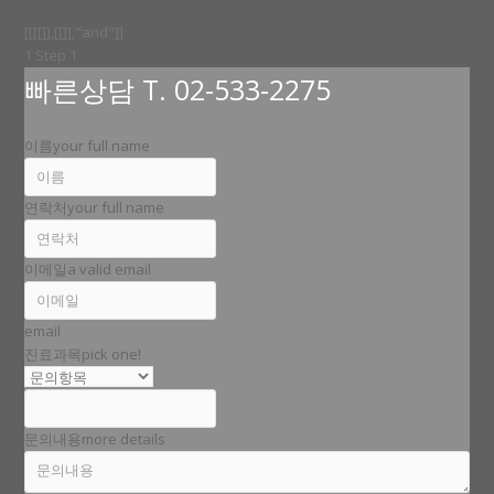
[[[[]],[[]],"and"]]
1
Step 1
빠른상담 T. 02-533-2275
이름
your full name
연락처
your full name
이메일
a valid email
email
진료과목
pick one!
문의내용
more details