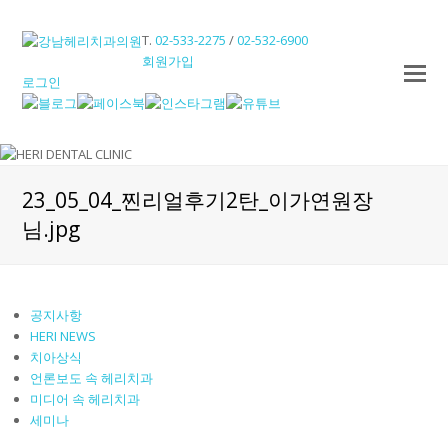
T.
02-533-2275
/
02-532-6900
회원가입
O
로그인
M
M
23_05_04_찐리얼후기2탄_이가연원장
님.jpg
공지사항
HERI NEWS
치아상식
언론보도 속 헤리치과
미디어 속 헤리치과
세미나