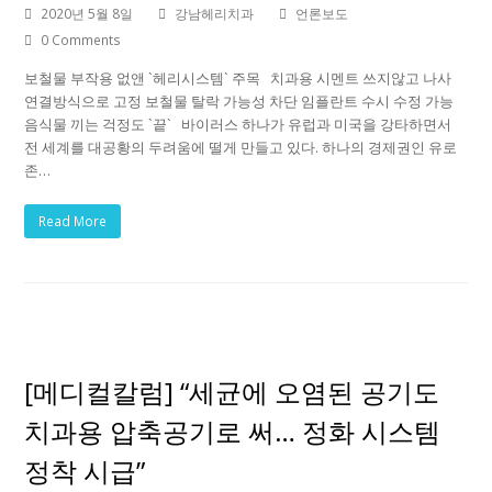
2020년 5월 8일
강남헤리치과
언론보도
0 Comments
보철물 부작용 없앤 `헤리시스템` 주목 치과용 시멘트 쓰지않고 나사
연결방식으로 고정 보철물 탈락 가능성 차단 임플란트 수시 수정 가능
음식물 끼는 걱정도 `끝` 바이러스 하나가 유럽과 미국을 강타하면서
전 세계를 대공황의 두려움에 떨게 만들고 있다. 하나의 경제권인 유로
존…
Read More
[메디컬칼럼] “세균에 오염된 공기도
치과용 압축공기로 써… 정화 시스템
정착 시급”