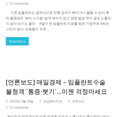
0 Comments
기존 임플란트는 접착식으로 진행 갑자기 빠지거나 풀릴 수 있어 특
허 출원받은 '헤리 시스템' 쉽게 깨지지 않고 염증 발생 적어 금속 노출되
지 않아 보기도 좋아 #얼마 전 임플란트 치료를 받은 가정주부 A씨는
고민이 많다. 보철물이 자주…
Read More
[언론보도] 매일경제 – 임플란트수술
불청객 `통증·붓기`…이젠 걱정마세요
2020년 3월 29일
강남헤리치과
언론보도
0 Comments
헤리치과 무절개수술 잇몸 절개후 치조골 노출시키는 통상적인 1차수