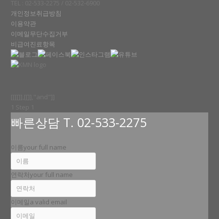
TEL : 02-533-2275 / 02-532-6900
개인정보취급방침
이용약관
이메일무단수집거부
비급여진료항목
[[[[]],[[]],"and"]]
1
Step 1
빠른상담 T. 02-533-2275
이름
your full name
연락처
your full name
이메일
a valid email