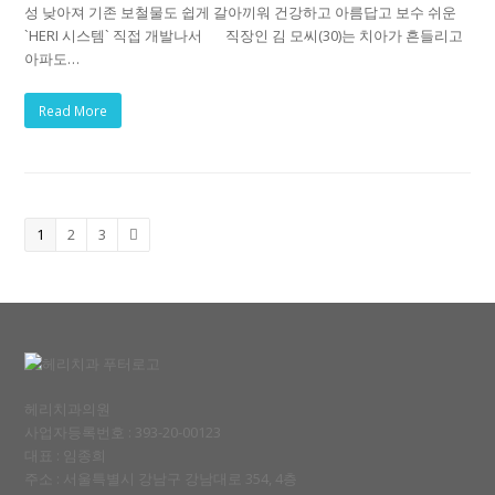
성 낮아져 기존 보철물도 쉽게 갈아끼워 건강하고 아름답고 보수 쉬운
`HERI 시스템` 직접 개발나서 직장인 김 모씨(30)는 치아가 흔들리고
아파도…
Read More
Page
1
Page
2
Page
3
Next
헤리치과의원
사업자등록번호 : 393-20-00123
대표 : 임종희
주소 : 서울특별시 강남구 강남대로 354, 4층