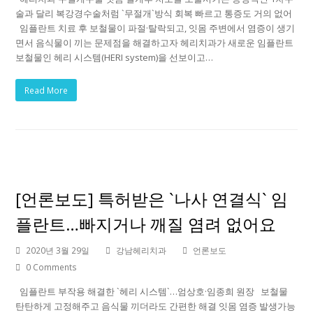
술과 달리 복강경수술처럼 `무절개`방식 회복 빠르고 통증도 거의 없어
임플란트 치료 후 보철물이 파절·탈락되고, 잇몸 주변에서 염증이 생기
면서 음식물이 끼는 문제점을 해결하고자 헤리치과가 새로운 임플란트
보철물인 헤리 시스템(HERI system)을 선보이고…
Read More
[언론보도] 특허받은 `나사 연결식` 임
플란트…빠지거나 깨질 염려 없어요
2020년 3월 29일
강남헤리치과
언론보도
0 Comments
임플란트 부작용 해결한 `헤리 시스템`…엄상호·임종희 원장 보철물
탄탄하게 고정해주고 음식물 끼더라도 간편한 해결 잇몸 염증 발생가능