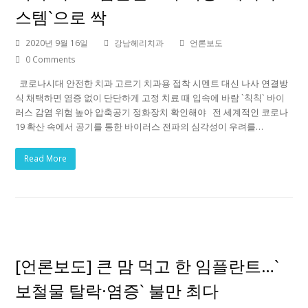
스템`으로 싹
2020년 9월 16일
강남헤리치과
언론보도
0 Comments
코로나시대 안전한 치과 고르기 치과용 접착 시멘트 대신 나사 연결방
식 채택하면 염증 없이 단단하게 고정 치료 때 입속에 바람 `칙칙` 바이
러스 감염 위험 높아 압축공기 정화장치 확인해야 전 세계적인 코로나
19 확산 속에서 공기를 통한 바이러스 전파의 심각성이 우려를…
Read More
[언론보도] 큰 맘 먹고 한 임플란트…`
보철물 탈락·염증` 불만 최다