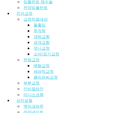
임플란트 재수술
전악임플란트
치아교정
교정치료대상
돌출입
주걱턱
개방교합
과개교합
덧니교정
소아/조기교정
전체교정
메탈교정
세라믹교정
클리피씨교정
부분교정
인비절라인
미니스크류
심미보철
엣지크라운
라미네이트