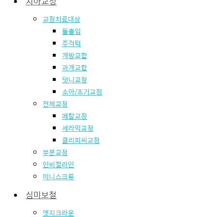
치아교정
교정치료대상
돌출입
주걱턱
개방교합
과개교합
덧니교정
소아/조기교정
전체교정
메탈교정
세라믹교정
클리피씨교정
부분교정
인비절라인
미니스크류
심미보철
엣지크라운