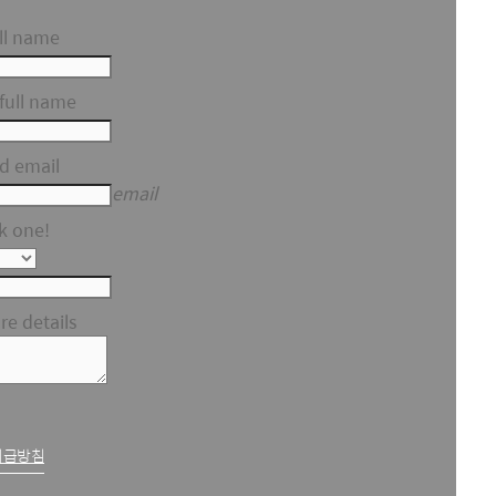
ll name
full name
id email
email
k one!
e details
취급방침