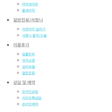
라미네이트
올세라믹
일반진료/사랑니
자연치아 살리기
사랑니 발치/수술
이용후기
임플란트
치아교정
심미보철
일반진료
상담 및 예약
온라인상담
카카오톡상담
온라인예약