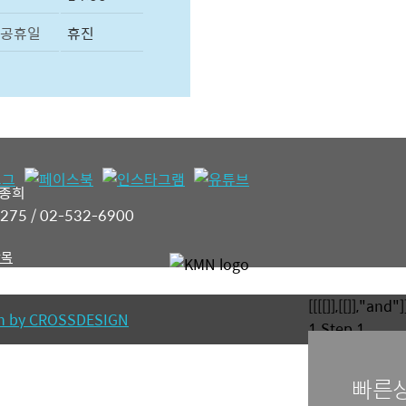
/공휴일
휴진
임종희
2275 / 02-532-6900
항목
[[[[]],[[]],"and"]
gn by CROSSDESIGN
1
Step 1
빠른상담