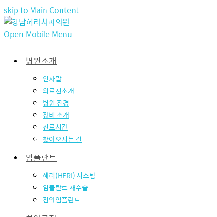
skip to Main Content
Open Mobile Menu
병원소개
인사말
의료진소개
병원 전경
장비 소개
진료시간
찾아오시는 길
임플란트
헤리(HERI) 시스템
임플란트 재수술
전악임플란트