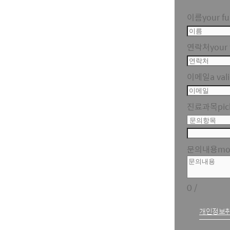
이름
your fu
연락처
your 
이메일
a val
진료과목
pic
문의내용
mor
0
/
개인정보