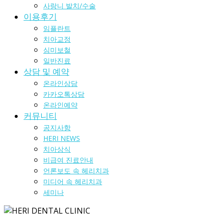
사랑니 발치/수술
이용후기
임플란트
치아교정
심미보철
일반진료
상담 및 예약
온라인상담
카카오톡상담
온라인예약
커뮤니티
공지사항
HERI NEWS
치아상식
비급여 진료안내
언론보도 속 헤리치과
미디어 속 헤리치과
세미나