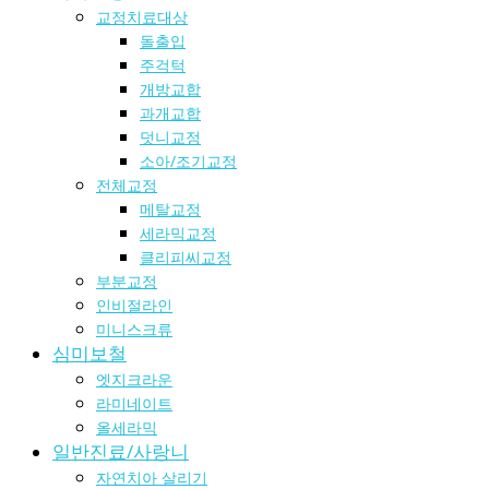
교정치료대상
돌출입
주걱턱
개방교합
과개교합
덧니교정
소아/조기교정
전체교정
메탈교정
세라믹교정
클리피씨교정
부분교정
인비절라인
미니스크류
심미보철
엣지크라운
라미네이트
올세라믹
일반진료/사랑니
자연치아 살리기