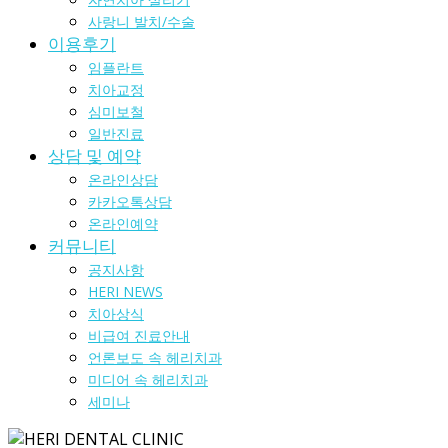
사랑니 발치/수술
이용후기
임플란트
치아교정
심미보철
일반진료
상담 및 예약
온라인상담
카카오톡상담
온라인예약
커뮤니티
공지사항
HERI NEWS
치아상식
비급여 진료안내
언론보도 속 헤리치과
미디어 속 헤리치과
세미나