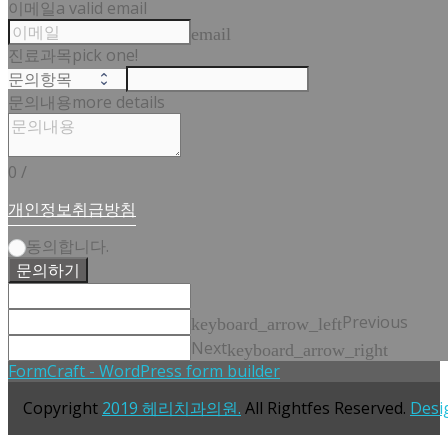
이메일
a valid email
email
진료과목
pick one!
문의내용
more details
0
/
개인정보취급방침
동의합니다.
문의하기
Previous
keyboard_arrow_left
Next
keyboard_arrow_right
FormCraft - WordPress form builder
Copyright
2019 헤리치과의원.
All Rightfes Reserved.
Desi