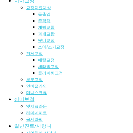
치아교정
교정치료대상
돌출입
주걱턱
개방교합
과개교합
덧니교정
소아/조기교정
전체교정
메탈교정
세라믹교정
클리피씨교정
부분교정
인비절라인
미니스크류
심미보철
엣지크라운
라미네이트
올세라믹
일반진료/사랑니
자연치아 살리기