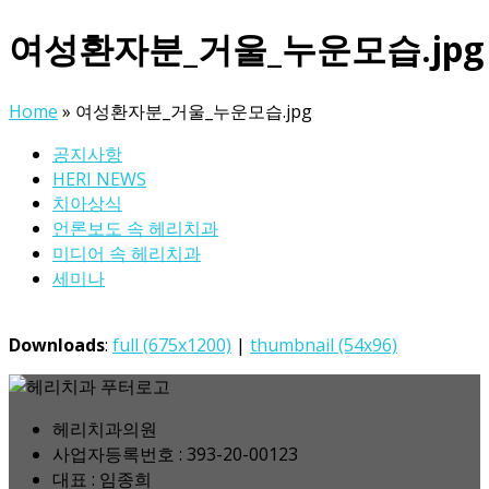
여성환자분_거울_누운모습.jpg
Home
»
여성환자분_거울_누운모습.jpg
공지사항
HERI NEWS
치아상식
언론보도 속 헤리치과
미디어 속 헤리치과
세미나
Downloads
:
full (675x1200)
|
thumbnail (54x96)
헤리치과의원
사업자등록번호 : 393-20-00123
대표 : 임종희