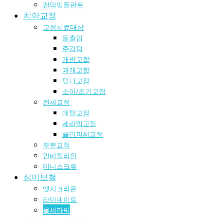
전악임플란트
치아교정
교정치료대상
돌출입
주걱턱
개방교합
과개교합
덧니교정
소아/조기교정
전체교정
메탈교정
세라믹교정
클리피씨교정
부분교정
인비절라인
미니스크류
심미보철
엣지크라운
라미네이트
올세라믹