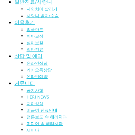
일반진료/사랑니
자연치아 살리기
사랑니 발치/수술
이용후기
임플란트
치아교정
심미보철
일반진료
상담 및 예약
온라인상담
카카오톡상담
온라인예약
커뮤니티
공지사항
HERI NEWS
치아상식
비급여 진료안내
언론보도 속 헤리치과
미디어 속 헤리치과
세미나