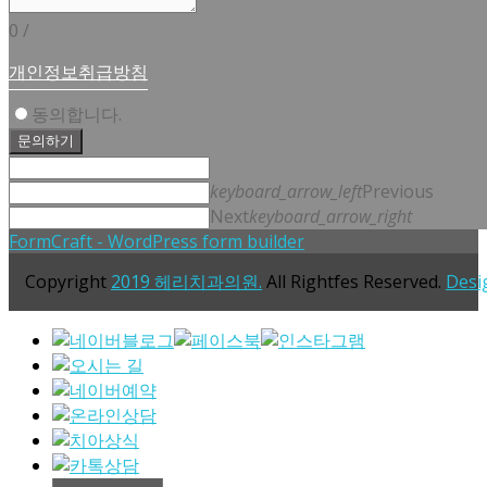
0
/
개인정보취급방침
동의합니다.
문의하기
keyboard_arrow_left
Previous
Next
keyboard_arrow_right
FormCraft - WordPress form builder
Copyright
2019 헤리치과의원.
All Rightfes Reserved.
Desi