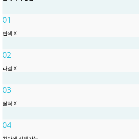
01
변색 X
02
파절 X
03
탈락 X
04
치아색 선택가능