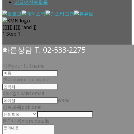
비급여진료항목
[[[[]],[[]],"and"]]
1
Step 1
빠른상담 T. 02-533-2275
이름
your full name
연락처
your full name
이메일
a valid email
email
진료과목
pick one!
문의내용
more details