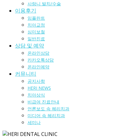
사랑니 발치/수술
이용후기
임플란트
치아교정
심미보철
일반진료
상담 및 예약
온라인상담
카카오톡상담
온라인예약
커뮤니티
공지사항
HERI NEWS
치아상식
비급여 진료안내
언론보도 속 헤리치과
미디어 속 헤리치과
세미나