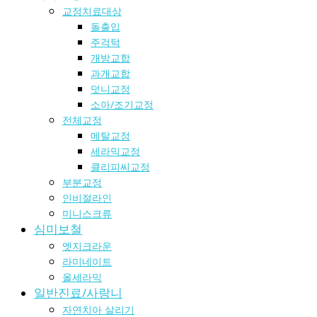
교정치료대상
돌출입
주걱턱
개방교합
과개교합
덧니교정
소아/조기교정
전체교정
메탈교정
세라믹교정
클리피씨교정
부분교정
인비절라인
미니스크류
심미보철
엣지크라운
라미네이트
올세라믹
일반진료/사랑니
자연치아 살리기