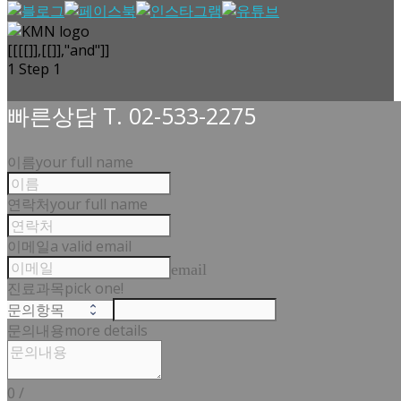
[[[[]],[[]],"and"]]
1
Step 1
빠른상담 T. 02-533-2275
이름
your full name
연락처
your full name
이메일
a valid email
email
진료과목
pick one!
문의내용
more details
0
/