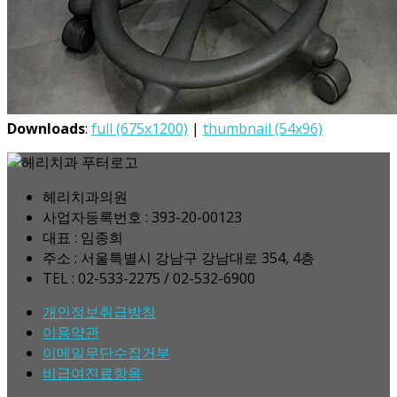
Downloads
:
full (675x1200)
|
thumbnail (54x96)
헤리치과의원
사업자등록번호 : 393-20-00123
대표 : 임종희
주소 : 서울특별시 강남구 강남대로 354, 4층
TEL : 02-533-2275 / 02-532-6900
개인정보취급방침
이용약관
이메일무단수집거부
비급여진료항목