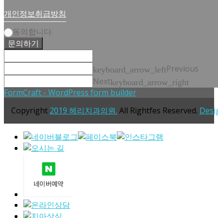
개인정보취급방침
동의합니다.
문의하기
Previous
keyboard_arrow_left
Next
keyboard_arrow_right
FormCraft - WordPress form builder
Copyright
2019 헤리치과의원.
All Rightfes Reserved.
Desi