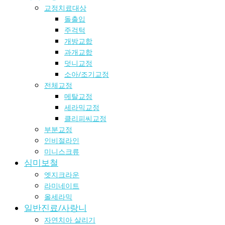
교정치료대상
돌출입
주걱턱
개방교합
과개교합
덧니교정
소아/조기교정
전체교정
메탈교정
세라믹교정
클리피씨교정
부분교정
인비절라인
미니스크류
심미보철
엣지크라운
라미네이트
올세라믹
일반진료/사랑니
자연치아 살리기