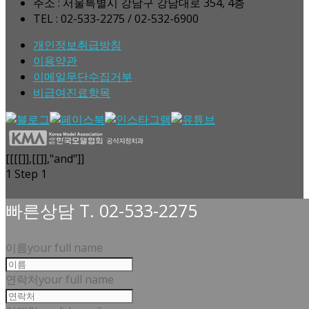
주소 : 서울특별시 강남구 강남대로 354, 4층
TEL : 02-533-2275 / 02-532-6900
개인정보취급방침
이용약관
이메일무단수집거부
비급여진료항목
[[[[]],[[]],"and"]]
1
Step 1
빠른상담 T. 02-533-2275
이름
your full name
연락처
your full name