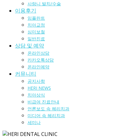
사랑니 발치/수술
이용후기
임플란트
치아교정
심미보철
일반진료
상담 및 예약
온라인상담
카카오톡상담
온라인예약
커뮤니티
공지사항
HERI NEWS
치아상식
비급여 진료안내
언론보도 속 헤리치과
미디어 속 헤리치과
세미나