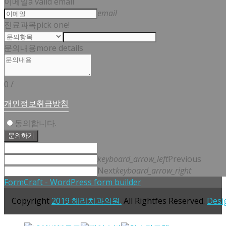
이메일
a valid email
email
진료과목
pick one!
문의내용
more details
0
/
개인정보취급방침
동의합니다.
문의하기
keyboard_arrow_left
Previous
Next
keyboard_arrow_right
FormCraft - WordPress form builder
Copyright
2019 헤리치과의원.
All Rightfes Reserved.
Desi