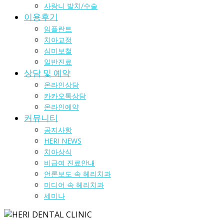
사랑니 발치/수술
이용후기
임플란트
치아교정
심미보철
일반진료
상담 및 예약
온라인상담
카카오톡상담
온라인예약
커뮤니티
공지사항
HERI NEWS
치아상식
비급여 진료안내
언론보도 속 헤리치과
미디어 속 헤리치과
세미나