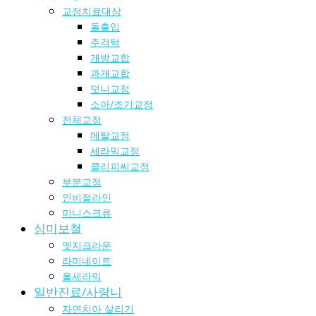
교정치료대상
돌출입
주걱턱
개방교합
과개교합
덧니교정
소아/조기교정
전체교정
메탈교정
세라믹교정
클리피씨교정
부분교정
인비절라인
미니스크류
심미보철
엣지크라운
라미네이트
올세라믹
일반진료/사랑니
자연치아 살리기