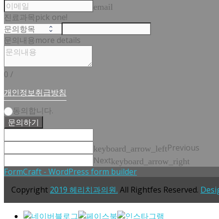
email
진료과목
pick one!
문의내용
more details
0
/
개인정보취급방침
동의합니다.
문의하기
Previous
keyboard_arrow_left
Next
keyboard_arrow_right
FormCraft - WordPress form builder
Copyright
2019 헤리치과의원.
All Rightfes Reserved.
Desi