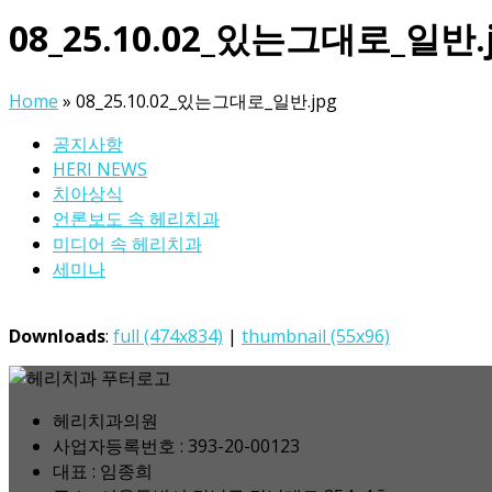
08_25.10.02_있는그대로_일반.
Home
»
08_25.10.02_있는그대로_일반.jpg
공지사항
HERI NEWS
치아상식
언론보도 속 헤리치과
미디어 속 헤리치과
세미나
Downloads
:
full (474x834)
|
thumbnail (55x96)
헤리치과의원
사업자등록번호 : 393-20-00123
대표 : 임종희