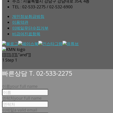
주소 : 서울특별시 강남구 강남대로 354, 4층
TEL : 02-533-2275 / 02-532-6900
개인정보취급방침
이용약관
이메일무단수집거부
비급여진료항목
[[[[]],[[]],"and"]]
1
Step 1
빠른상담 T. 02-533-2275
이름
your full name
연락처
your full name
이메일
a valid email