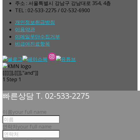
주소 : 서울특별시 강남구 강남대로 354, 4층
TEL : 02-533-2275 / 02-532-6900
개인정보취급방침
이용약관
이메일무단수집거부
비급여진료항목
[[[[]],[[]],"and"]]
1
Step 1
빠른상담 T. 02-533-2275
이름
your full name
연락처
your full name