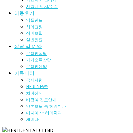
사랑니 발치/수술
이용후기
임플란트
치아교정
심미보철
일반진료
상담 및 예약
온라인상담
카카오톡상담
온라인예약
커뮤니티
공지사항
HERI NEWS
치아상식
비급여 진료안내
언론보도 속 헤리치과
미디어 속 헤리치과
세미나