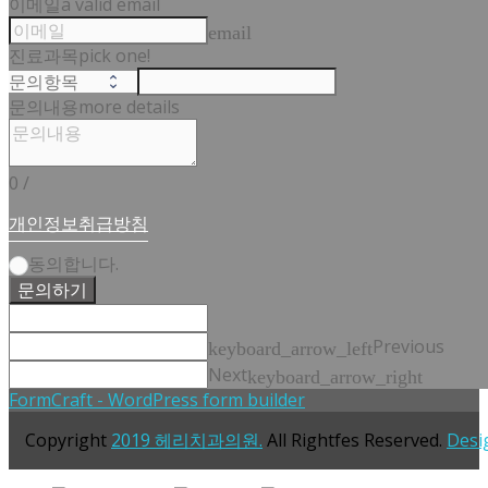
이메일
a valid email
email
진료과목
pick one!
문의내용
more details
0
/
개인정보취급방침
동의합니다.
문의하기
Previous
keyboard_arrow_left
Next
keyboard_arrow_right
FormCraft - WordPress form builder
Copyright
2019 헤리치과의원.
All Rightfes Reserved.
Desi