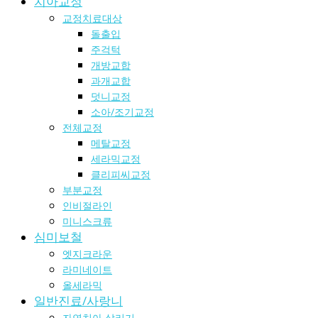
치아교정
교정치료대상
돌출입
주걱턱
개방교합
과개교합
덧니교정
소아/조기교정
전체교정
메탈교정
세라믹교정
클리피씨교정
부분교정
인비절라인
미니스크류
심미보철
엣지크라운
라미네이트
올세라믹
일반진료/사랑니
자연치아 살리기