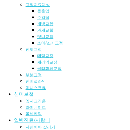
교정치료대상
돌출입
주걱턱
개방교합
과개교합
덧니교정
소아/조기교정
전체교정
메탈교정
세라믹교정
클리피씨교정
부분교정
인비절라인
미니스크류
심미보철
엣지크라운
라미네이트
올세라믹
일반진료/사랑니
자연치아 살리기