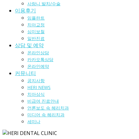
사랑니 발치/수술
이용후기
임플란트
치아교정
심미보철
일반진료
상담 및 예약
온라인상담
카카오톡상담
온라인예약
커뮤니티
공지사항
HERI NEWS
치아상식
비급여 진료안내
언론보도 속 헤리치과
미디어 속 헤리치과
세미나