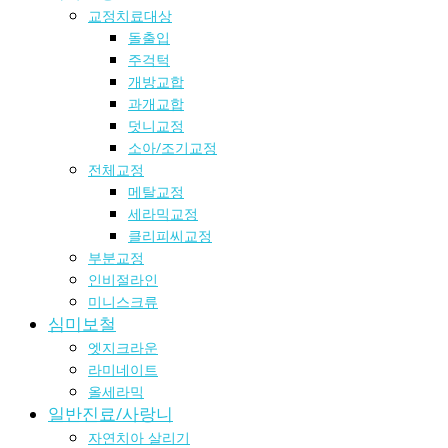
교정치료대상
돌출입
주걱턱
개방교합
과개교합
덧니교정
소아/조기교정
전체교정
메탈교정
세라믹교정
클리피씨교정
부분교정
인비절라인
미니스크류
심미보철
엣지크라운
라미네이트
올세라믹
일반진료/사랑니
자연치아 살리기