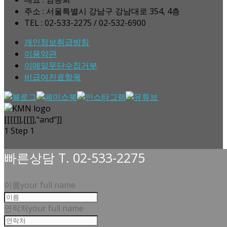
주소 : 서울특별시 강남구 강남대로 354, 4층
TEL : 02-533-2275 / 02-532-6900
개인정보취급방침
이용약관
이메일무단수집거부
비급여진료항목
[[[[]],[[]],"and"]]
1
Step 1
빠른상담 T. 02-533-2275
이름
your full name
연락처
your full name