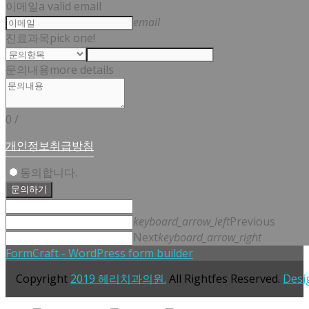
이메일
a valid email
email
진료과목
pick one!
문의내용
more details
0
/
개인정보취급방침
동의합니다.
문의하기
keyboard_arrow_left
Previous
Next
keyboard_arrow_right
FormCraft - WordPress form builder
Copyright
2019 헤리치과의원.
All Rightfes Reserved.
Desi