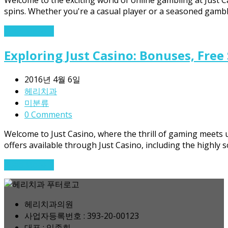
spins. Whether you're a casual player or a seasoned gambl
Read More
→
Exploring Just Casino: Bonuses, Free
2016년 4월 6일
헤리치과
미분류
0 Comments
Welcome to Just Casino, where the thrill of gaming meets
offers available through Just Casino, including the highly 
Read More
→
헤리치과의원
사업자등록번호 : 393-20-00123
대표 : 임종희