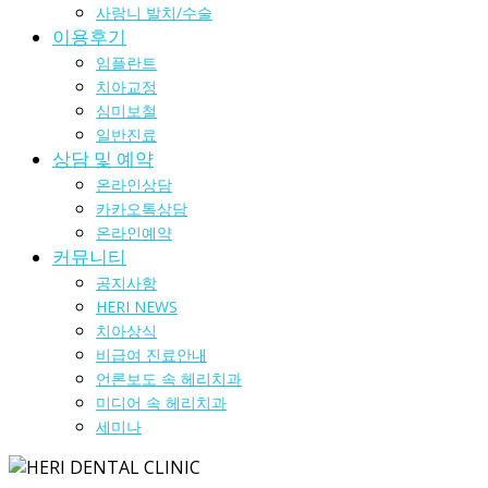
사랑니 발치/수술
이용후기
임플란트
치아교정
심미보철
일반진료
상담 및 예약
온라인상담
카카오톡상담
온라인예약
커뮤니티
공지사항
HERI NEWS
치아상식
비급여 진료안내
언론보도 속 헤리치과
미디어 속 헤리치과
세미나