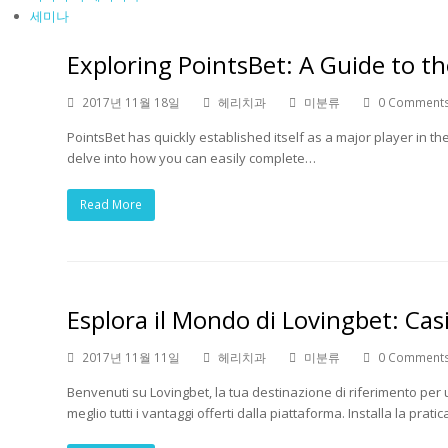
세미나
Exploring PointsBet: A Guide to t
2017년 11월 18일
헤리치과
미분류
0 Comment
PointsBet has quickly established itself as a major player in th
delve into how you can easily complete…
Read More
Esplora il Mondo di Lovingbet: Cas
2017년 11월 11일
헤리치과
미분류
0 Comment
Benvenuti su Lovingbet, la tua destinazione di riferimento per u
meglio tutti i vantaggi offerti dalla piattaforma. Installa la prat