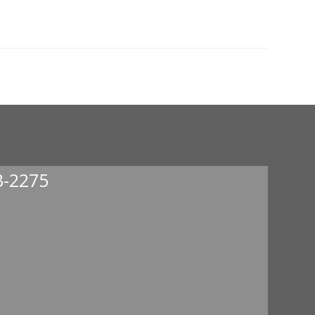
-2275