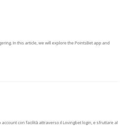
ring. In this article, we will explore the PointsBet app and
count con facilità attraverso il Lovingbet login, e sfruttare al