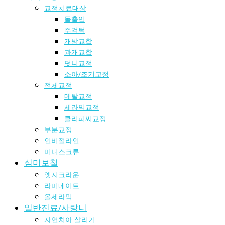
교정치료대상
돌출입
주걱턱
개방교합
과개교합
덧니교정
소아/조기교정
전체교정
메탈교정
세라믹교정
클리피씨교정
부분교정
인비절라인
미니스크류
심미보철
엣지크라운
라미네이트
올세라믹
일반진료/사랑니
자연치아 살리기