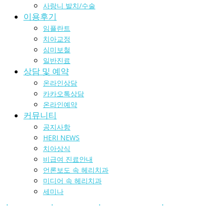
사랑니 발치/수술
이용후기
임플란트
치아교정
심미보철
일반진료
상담 및 예약
온라인상담
카카오톡상담
온라인예약
커뮤니티
공지사항
HERI NEWS
치아상식
비급여 진료안내
언론보도 속 헤리치과
미디어 속 헤리치과
세미나