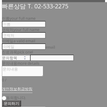
빠른상담 T. 02-533-2275
이름
your full name
연락처
your full name
이메일
a valid email
email
진료과목
pick one!
문의내용
more details
0
/
개인정보취급방침
동의합니다.
문의하기