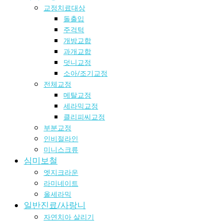
교정치료대상
돌출입
주걱턱
개방교합
과개교합
덧니교정
소아/조기교정
전체교정
메탈교정
세라믹교정
클리피씨교정
부분교정
인비절라인
미니스크류
심미보철
엣지크라운
라미네이트
올세라믹
일반진료/사랑니
자연치아 살리기