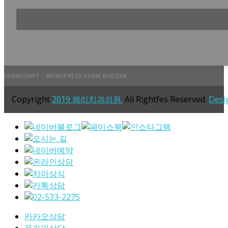
FORMCRAFT - WORDPRESS FORM BUILDER
Copyright
2019 헤리치과의원.
All Rightfes Reserved.
Desi
카카오상담