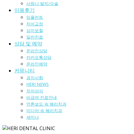
사랑니 발치/수술
이용후기
임플란트
치아교정
심미보철
일반진료
상담 및 예약
온라인상담
카카오톡상담
온라인예약
커뮤니티
공지사항
HERI NEWS
치아상식
비급여 진료안내
언론보도 속 헤리치과
미디어 속 헤리치과
세미나