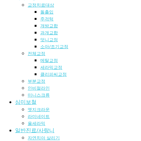
교정치료대상
돌출입
주걱턱
개방교합
과개교합
덧니교정
소아/조기교정
전체교정
메탈교정
세라믹교정
클리피씨교정
부분교정
인비절라인
미니스크류
심미보철
엣지크라운
라미네이트
올세라믹
일반진료/사랑니
자연치아 살리기