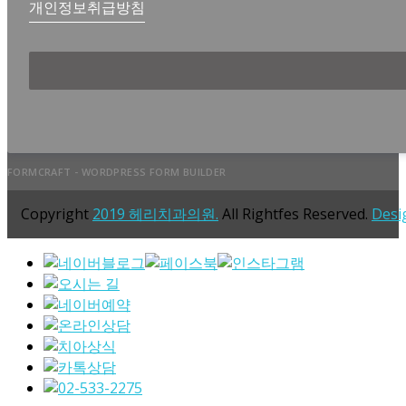
개인정보취급방침
FORMCRAFT - WORDPRESS FORM BUILDER
Copyright
2019 헤리치과의원.
All Rightfes Reserved.
Desi