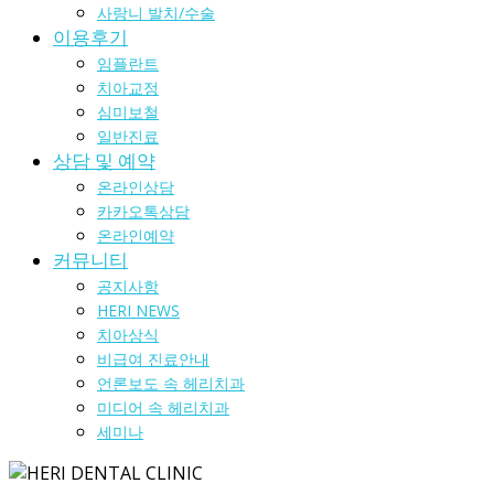
사랑니 발치/수술
이용후기
임플란트
치아교정
심미보철
일반진료
상담 및 예약
온라인상담
카카오톡상담
온라인예약
커뮤니티
공지사항
HERI NEWS
치아상식
비급여 진료안내
언론보도 속 헤리치과
미디어 속 헤리치과
세미나