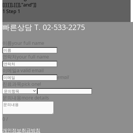
[[[[]],[[]],"and"]]
1
Step 1
빠른상담 T. 02-533-2275
이름
your full name
연락처
your full name
이메일
a valid email
email
진료과목
pick one!
문의내용
more details
0
/
개인정보취급방침