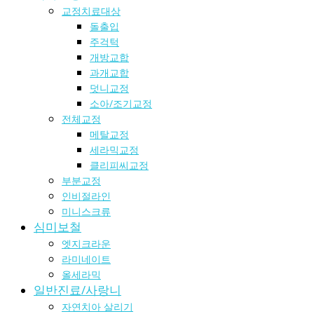
교정치료대상
돌출입
주걱턱
개방교합
과개교합
덧니교정
소아/조기교정
전체교정
메탈교정
세라믹교정
클리피씨교정
부분교정
인비절라인
미니스크류
심미보철
엣지크라운
라미네이트
올세라믹
일반진료/사랑니
자연치아 살리기