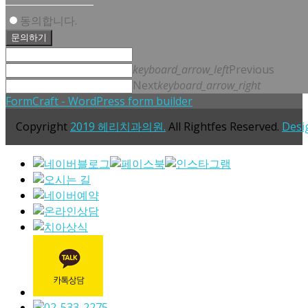
동의합니다.
문의하기
keyboard_arrow_left
Previous
Next
keyboard_arrow_right
FormCraft - WordPress form builder
Copyright
2019 헤리치과의원.
All Rightfes Reserved.
Desi