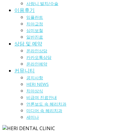
사랑니 발치/수술
이용후기
임플란트
치아교정
심미보철
일반진료
상담 및 예약
온라인상담
카카오톡상담
온라인예약
커뮤니티
공지사항
HERI NEWS
치아상식
비급여 진료안내
언론보도 속 헤리치과
미디어 속 헤리치과
세미나