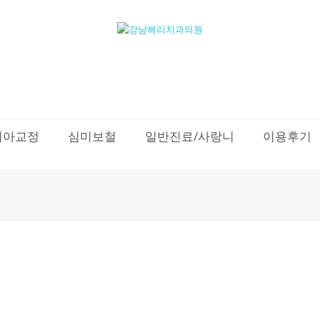
치아교정
심미보철
일반진료/사랑니
이용후기