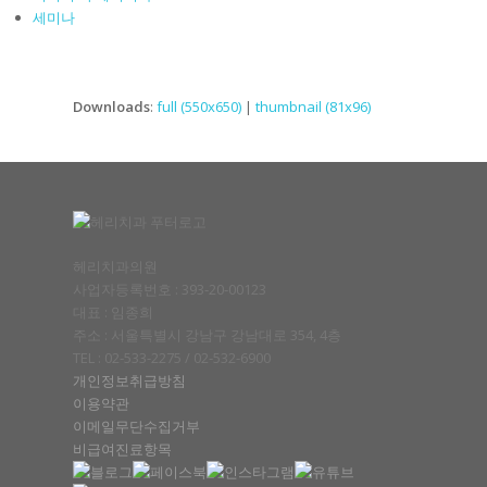
세미나
Downloads
:
full (550x650)
|
thumbnail (81x96)
헤리치과의원
사업자등록번호 : 393-20-00123
대표 : 임종희
주소 : 서울특별시 강남구 강남대로 354, 4층
TEL : 02-533-2275 / 02-532-6900
개인정보취급방침
이용약관
이메일무단수집거부
비급여진료항목