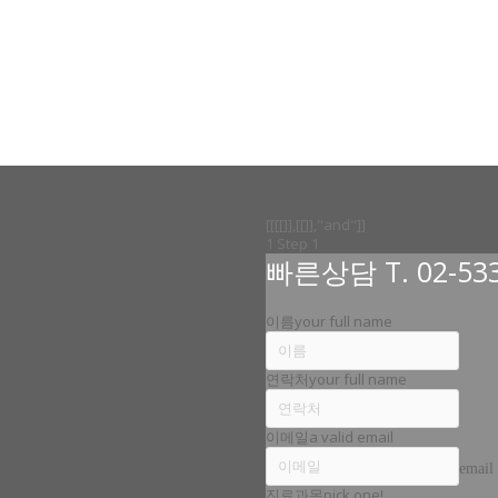
[[[[]],[[]],"and"]]
1
Step 1
빠른상담 T. 02-533
이름
your full name
연락처
your full name
이메일
a valid email
email
진료과목
pick one!