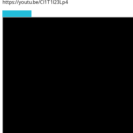
https://youtu.be/Cl1T1l23Lp4
Read More
→