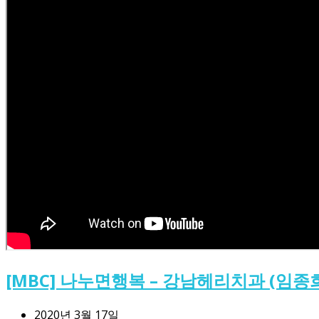
[MBC] 나누면행복 – 강남헤리치과 (임종
2020년 3월 17일