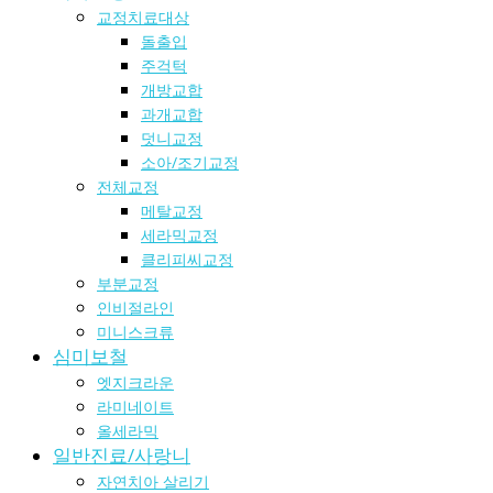
교정치료대상
돌출입
주걱턱
개방교합
과개교합
덧니교정
소아/조기교정
전체교정
메탈교정
세라믹교정
클리피씨교정
부분교정
인비절라인
미니스크류
심미보철
엣지크라운
라미네이트
올세라믹
일반진료/사랑니
자연치아 살리기