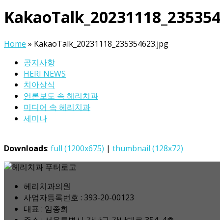
KakaoTalk_20231118_235354
Home
»
KakaoTalk_20231118_235354623.jpg
공지사항
HERI NEWS
치아상식
언론보도 속 헤리치과
미디어 속 헤리치과
세미나
Downloads
:
full (1200x675)
|
thumbnail (128x72)
헤리치과의원
사업자등록번호 : 393-20-00123
대표 : 임종희
주소 : 서울특별시 강남구 강남대로 354, 4층