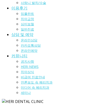
사랑니 발치/수술
이용후기
임플란트
치아교정
심미보철
일반진료
상담 및 예약
온라인상담
카카오톡상담
온라인예약
커뮤니티
공지사항
HERI NEWS
치아상식
비급여 진료안내
언론보도 속 헤리치과
미디어 속 헤리치과
세미나