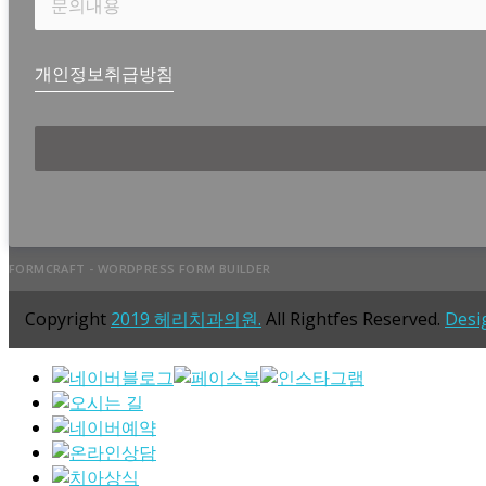
개인정보취급방침
FORMCRAFT - WORDPRESS FORM BUILDER
Copyright
2019 헤리치과의원.
All Rightfes Reserved.
Desi