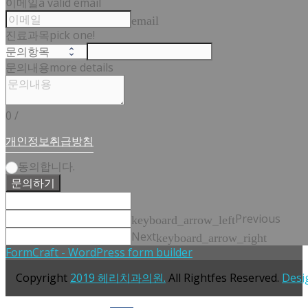
이메일
a valid email
email
진료과목
pick one!
문의내용
more details
0
/
개인정보취급방침
동의합니다.
문의하기
Previous
keyboard_arrow_left
Next
keyboard_arrow_right
FormCraft - WordPress form builder
Copyright
2019 헤리치과의원.
All Rightfes Reserved.
Desi