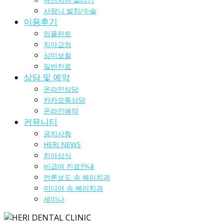
사랑니 발치/수술
이용후기
임플란트
치아교정
심미보철
일반진료
상담 및 예약
온라인상담
카카오톡상담
온라인예약
커뮤니티
공지사항
HERI NEWS
치아상식
비급여 진료안내
언론보도 속 헤리치과
미디어 속 헤리치과
세미나