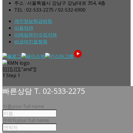
주소 : 서울특별시 강남구 강남대로 354, 4층
TEL : 02-533-2275 / 02-532-6900
개인정보취급방침
이용약관
이메일무단수집거부
비급여진료항목
[[[[]],[[]],"and"]]
1
Step 1
빠른상담 T. 02-533-2275
이름
your full name
연락처
your full name