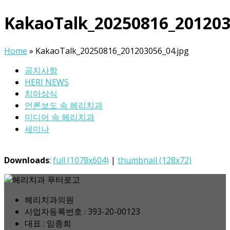
KakaoTalk_20250816_201203
Home
»
KakaoTalk_20250816_201203056_04.jpg
공지사항
HERI NEWS
치아상식
언론보도 속 헤리치과
미디어 속 헤리치과
세미나
Downloads
:
full (1078x604)
|
thumbnail (128x72)
헤리치과의원
사업자등록번호 : 393-20-00123
대표 : 임종희