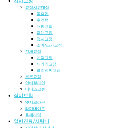
치아교정
교정치료대상
돌출입
주걱턱
개방교합
과개교합
덧니교정
소아/조기교정
전체교정
메탈교정
세라믹교정
클리피씨교정
부분교정
인비절라인
미니스크류
심미보철
엣지크라운
라미네이트
올세라믹
일반진료/사랑니
자연치아 살리기