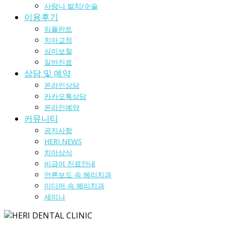
사랑니 발치/수술
이용후기
임플란트
치아교정
심미보철
일반진료
상담 및 예약
온라인상담
카카오톡상담
온라인예약
커뮤니티
공지사항
HERI NEWS
치아상식
비급여 진료안내
언론보도 속 헤리치과
미디어 속 헤리치과
세미나