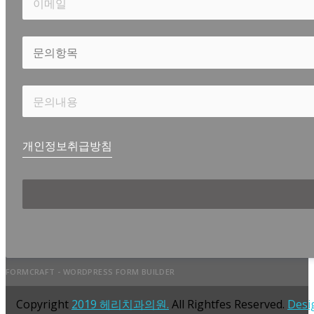
개인정보취급방침
FORMCRAFT - WORDPRESS FORM BUILDER
Copyright
2019 헤리치과의원.
All Rightfes Reserved.
Desi