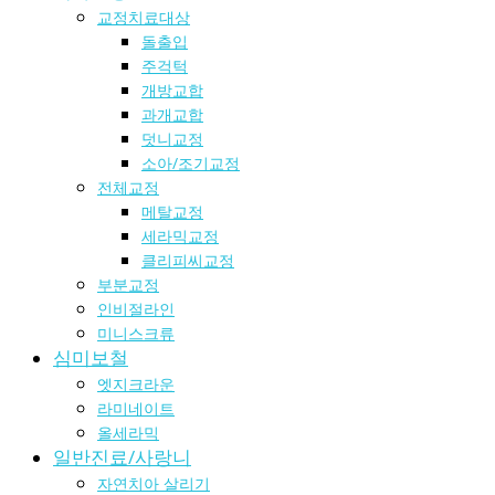
교정치료대상
돌출입
주걱턱
개방교합
과개교합
덧니교정
소아/조기교정
전체교정
메탈교정
세라믹교정
클리피씨교정
부분교정
인비절라인
미니스크류
심미보철
엣지크라운
라미네이트
올세라믹
일반진료/사랑니
자연치아 살리기