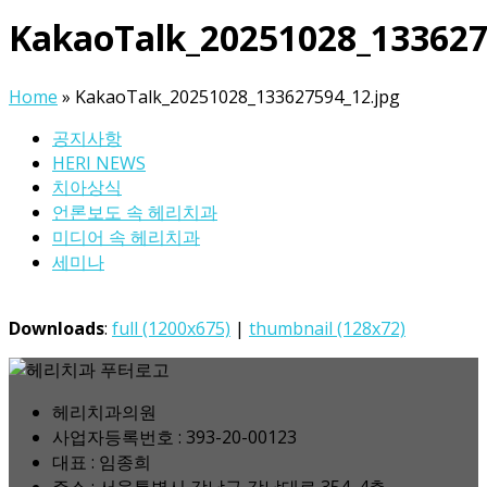
KakaoTalk_20251028_133627
Home
»
KakaoTalk_20251028_133627594_12.jpg
공지사항
HERI NEWS
치아상식
언론보도 속 헤리치과
미디어 속 헤리치과
세미나
Downloads
:
full (1200x675)
|
thumbnail (128x72)
헤리치과의원
사업자등록번호 : 393-20-00123
대표 : 임종희
주소 : 서울특별시 강남구 강남대로 354, 4층