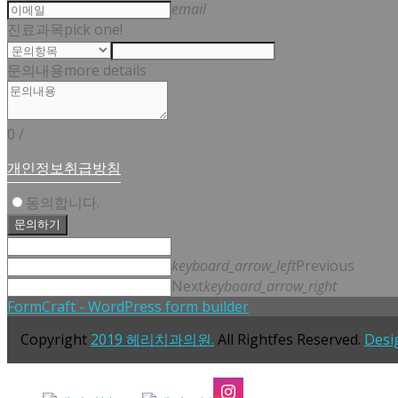
email
진료과목
pick one!
문의내용
more details
0
/
개인정보취급방침
동의합니다.
문의하기
keyboard_arrow_left
Previous
Next
keyboard_arrow_right
FormCraft - WordPress form builder
Copyright
2019 헤리치과의원.
All Rightfes Reserved.
Desi