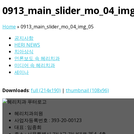
0913_main_slider_mo_04_im
Home
»
0913_main_slider_mo_04_img_05
공지사항
HERI NEWS
치아상식
언론보도 속 헤리치과
미디어 속 헤리치과
세미나
Downloads
:
full (214x190)
|
thumbnail (108x96)
헤리치과의원
사업자등록번호 : 393-20-00123
대표 : 임종희
주소 : 서울특별시 강남구 강남대로 354, 4층