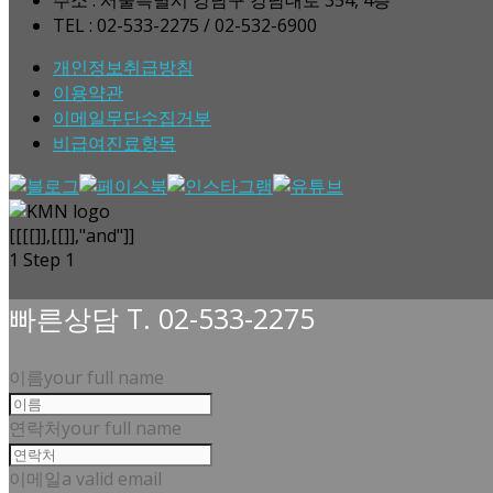
TEL : 02-533-2275 / 02-532-6900
개인정보취급방침
이용약관
이메일무단수집거부
비급여진료항목
[[[[]],[[]],"and"]]
1
Step 1
빠른상담 T. 02-533-2275
이름
your full name
연락처
your full name
이메일
a valid email