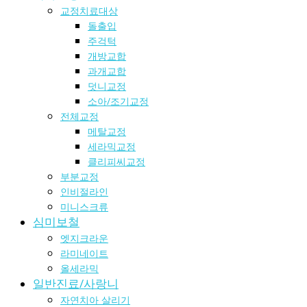
교정치료대상
돌출입
주걱턱
개방교합
과개교합
덧니교정
소아/조기교정
전체교정
메탈교정
세라믹교정
클리피씨교정
부분교정
인비절라인
미니스크류
심미보철
엣지크라운
라미네이트
올세라믹
일반진료/사랑니
자연치아 살리기