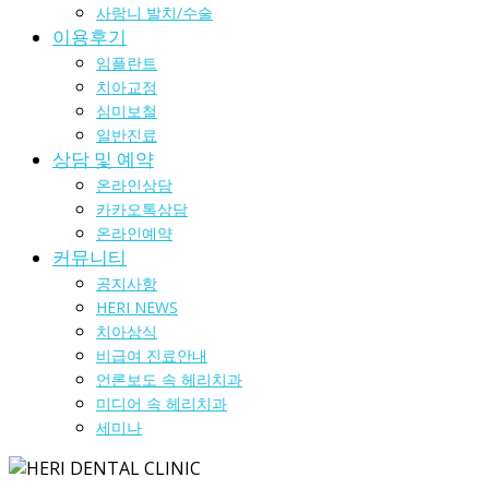
사랑니 발치/수술
이용후기
임플란트
치아교정
심미보철
일반진료
상담 및 예약
온라인상담
카카오톡상담
온라인예약
커뮤니티
공지사항
HERI NEWS
치아상식
비급여 진료안내
언론보도 속 헤리치과
미디어 속 헤리치과
세미나