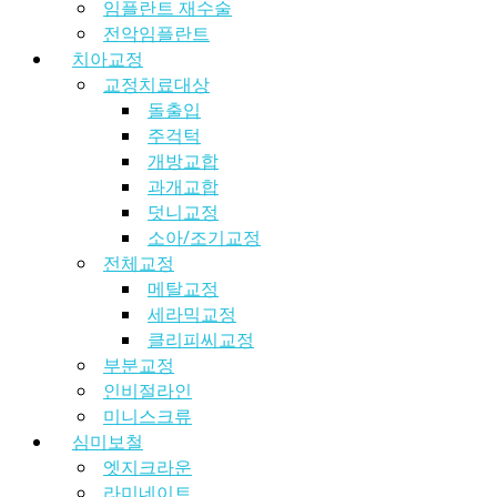
임플란트 재수술
전악임플란트
치아교정
교정치료대상
돌출입
주걱턱
개방교합
과개교합
덧니교정
소아/조기교정
전체교정
메탈교정
세라믹교정
클리피씨교정
부분교정
인비절라인
미니스크류
심미보철
엣지크라운
라미네이트