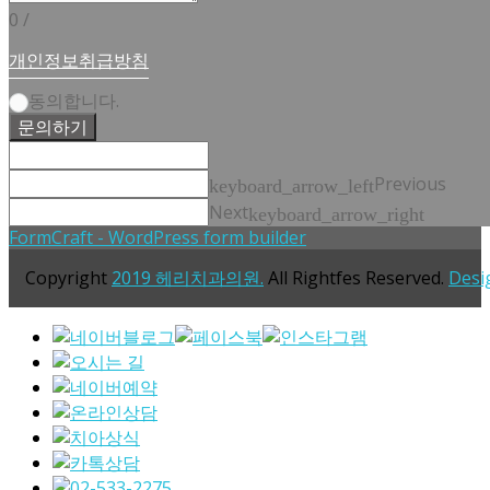
0
/
개인정보취급방침
동의합니다.
문의하기
Previous
keyboard_arrow_left
Next
keyboard_arrow_right
FormCraft - WordPress form builder
Copyright
2019 헤리치과의원.
All Rightfes Reserved.
Desi