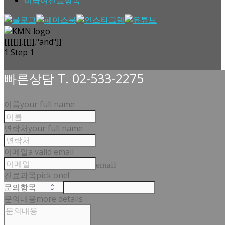
[[[[]],[[]],"and"]]
1
Step 1
빠른상담 T. 02-533-2275
이름
your full name
연락처
your full name
이메일
a valid email
email
진료과목
pick one!
문의내용
more details