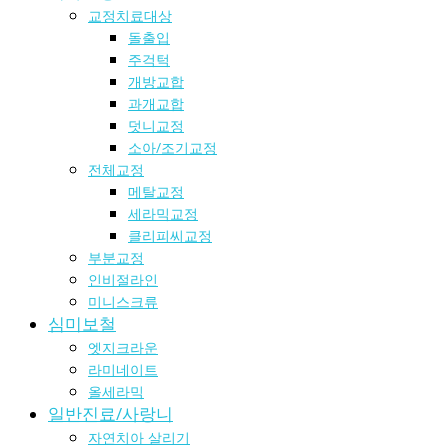
교정치료대상
돌출입
주걱턱
개방교합
과개교합
덧니교정
소아/조기교정
전체교정
메탈교정
세라믹교정
클리피씨교정
부분교정
인비절라인
미니스크류
심미보철
엣지크라운
라미네이트
올세라믹
일반진료/사랑니
자연치아 살리기