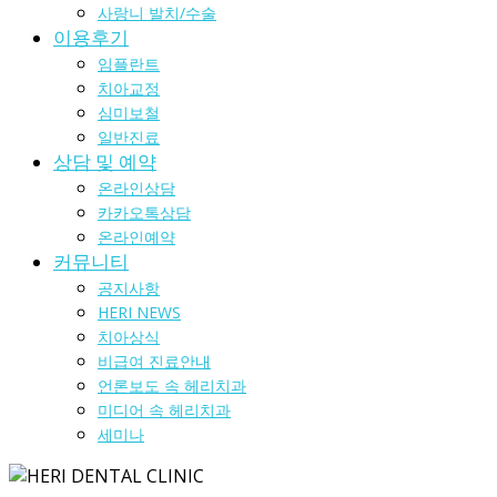
사랑니 발치/수술
이용후기
임플란트
치아교정
심미보철
일반진료
상담 및 예약
온라인상담
카카오톡상담
온라인예약
커뮤니티
공지사항
HERI NEWS
치아상식
비급여 진료안내
언론보도 속 헤리치과
미디어 속 헤리치과
세미나