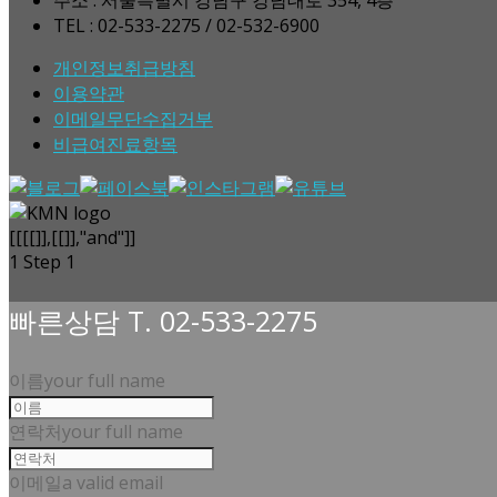
TEL : 02-533-2275 / 02-532-6900
개인정보취급방침
이용약관
이메일무단수집거부
비급여진료항목
[[[[]],[[]],"and"]]
1
Step 1
빠른상담 T. 02-533-2275
이름
your full name
연락처
your full name
이메일
a valid email