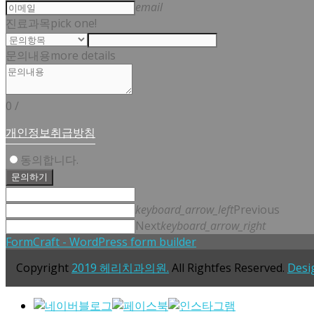
email
진료과목
pick one!
문의내용
more details
0
/
개인정보취급방침
동의합니다.
문의하기
keyboard_arrow_left
Previous
Next
keyboard_arrow_right
FormCraft - WordPress form builder
Copyright
2019 헤리치과의원.
All Rightfes Reserved.
Desi