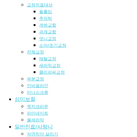
교정치료대상
돌출입
주걱턱
개방교합
과개교합
덧니교정
소아/조기교정
전체교정
메탈교정
세라믹교정
클리피씨교정
부분교정
인비절라인
미니스크류
심미보철
엣지크라운
라미네이트
올세라믹
일반진료/사랑니
자연치아 살리기