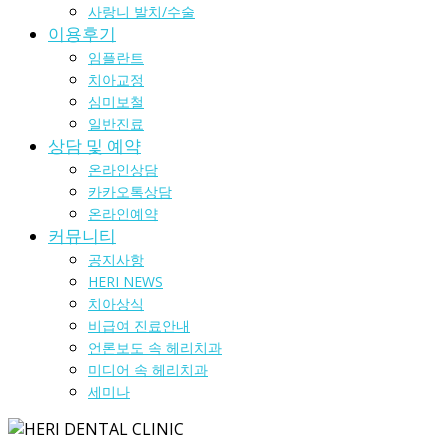
사랑니 발치/수술
이용후기
임플란트
치아교정
심미보철
일반진료
상담 및 예약
온라인상담
카카오톡상담
온라인예약
커뮤니티
공지사항
HERI NEWS
치아상식
비급여 진료안내
언론보도 속 헤리치과
미디어 속 헤리치과
세미나