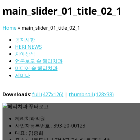
main_slider_01_title_02_1
Home
»
main_slider_01_title_02_1
공지사항
HERI NEWS
치아상식
언론보도 속 헤리치과
미디어 속 헤리치과
세미나
Downloads
:
full (427x126)
|
thumbnail (128x38)
헤리치과의원
사업자등록번호 : 393-20-00123
대표 : 임종희
주소 : 서울특별시 강남구 강남대로 354, 4층