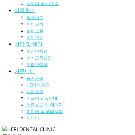
사랑니 발치/수술
이용후기
임플란트
치아교정
심미보철
일반진료
상담 및 예약
온라인상담
카카오톡상담
온라인예약
커뮤니티
공지사항
HERI NEWS
치아상식
비급여 진료안내
언론보도 속 헤리치과
미디어 속 헤리치과
세미나