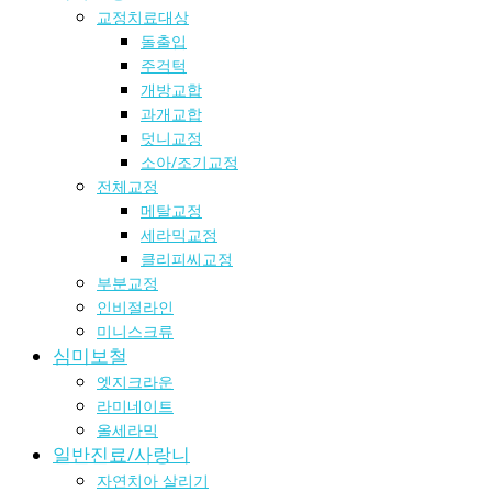
교정치료대상
돌출입
주걱턱
개방교합
과개교합
덧니교정
소아/조기교정
전체교정
메탈교정
세라믹교정
클리피씨교정
부분교정
인비절라인
미니스크류
심미보철
엣지크라운
라미네이트
올세라믹
일반진료/사랑니
자연치아 살리기