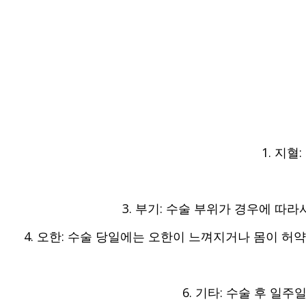
1
.
지혈
:
3.
부기
:
수술 부위가 경우에 따라
4.
오한
:
수술 당일에는 오한이 느껴지거나 몸이 허약
6.
기타
:
수술 후 일주일