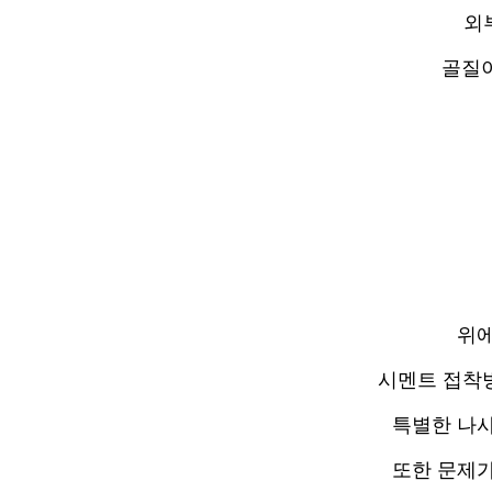
외
골질이
위에
시멘트 접착
특별한 나
또한 문제