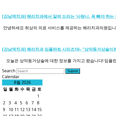
[강남역치과] 헤리치과에서 알려 드리는 ‘사랑니, 꼭 빼야 하는 
​ 안녕하세요 최상의 의료 서비스를 제공하는 헤리치과의원입니다!
[강남역치과] 헤리치과 임플란트 시리즈10– “상악동거상술이란
오늘은 상악동거상술에 대한 정보를 가지고 왔습니다! 임플란
Search
Submit
Calendar
8월 2026
일
월
화
수
목
금
토
1
2
3
4
5
6
7
8
9
10
11
12
13
14
15