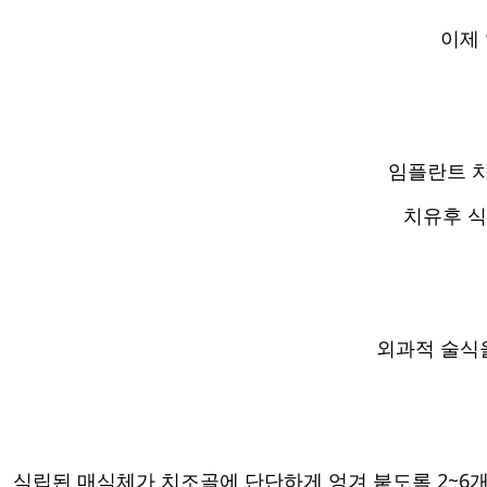
이제
임플란트 
치유후 
외과적 술식
식립된 매식체가 치조골에 단단하게 엉겨 붙도록
2~6