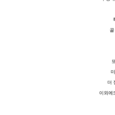
골
미
더 
이외에도