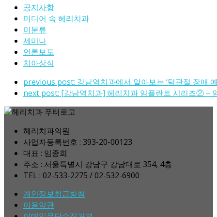
공지사항
미디어 속 헤리치과
미분류
세미나
언론보도
치아상식
previous post:
강남역치과에서 알아보는 ‘턱관절 장애 
next post:
[강남역치과] 헤리치과 임플란트 시리즈② –
헤리치과의원
사업자등록번호 : 393-20-00123
대표 : 임종희
주소 : 서울특별시 강남구 강남대로 354, 4층
TEL : 02-533-2275 / 02-532-6900
개인정보취급방침
이용약관
이메일무단수집거부