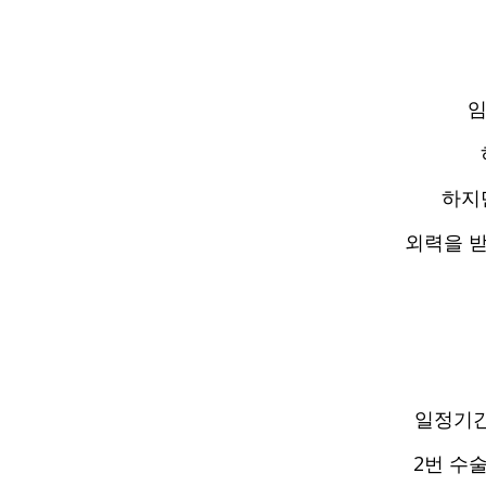
임
하지
외력을 받
일정기간
2
번 수