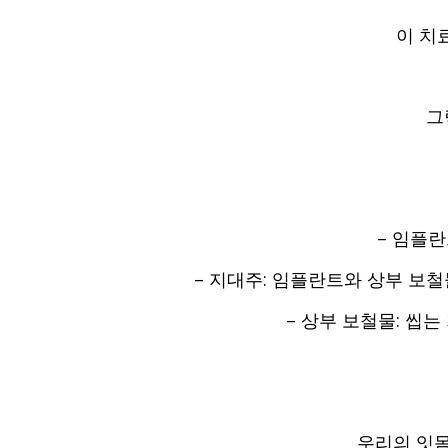
이 치
그
–
임플란
–
지대주
:
임플란트와 상부 보철
–
상부 보철물
:
씹는
우리의 잇