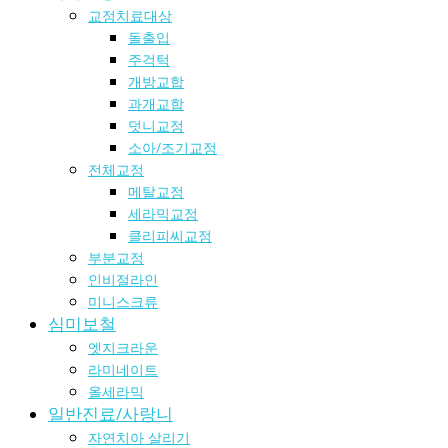
교정치료대상
돌출입
주걱턱
개방교합
과개교합
덧니교정
소아/조기교정
전체교정
메탈교정
세라믹교정
클리피씨교정
부분교정
인비절라인
미니스크류
심미보철
엣지크라운
라미네이트
올세라믹
일반진료/사랑니
자연치아 살리기