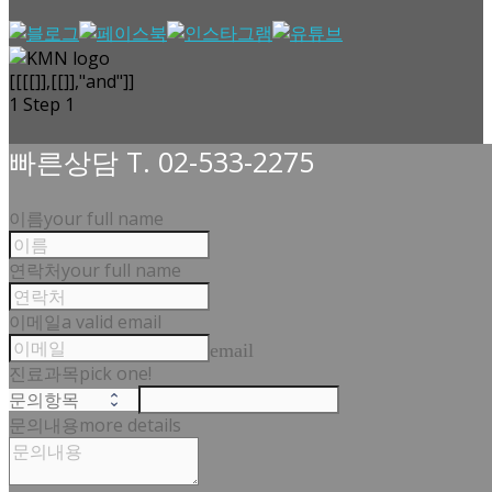
[[[[]],[[]],"and"]]
1
Step 1
빠른상담 T. 02-533-2275
이름
your full name
연락처
your full name
이메일
a valid email
email
진료과목
pick one!
문의내용
more details