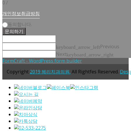
0
/
개인정보취급방침
동의합니다.
문의하기
Previous
keyboard_arrow_left
Next
keyboard_arrow_right
FormCraft - WordPress form builder
Copyright
2019 헤리치과의원.
All Rightfes Reserved.
Desi