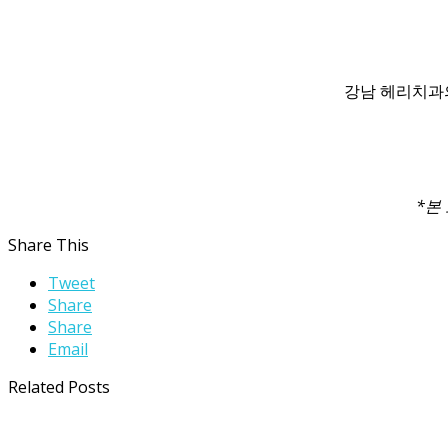
강남 헤리치과의
*본
Share This
Tweet
Share
Share
Email
Related Posts