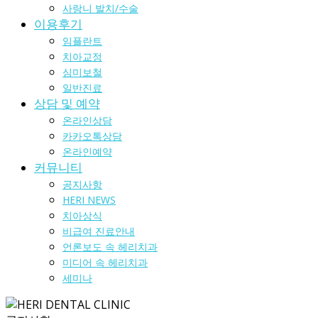
사랑니 발치/수술
이용후기
임플란트
치아교정
심미보철
일반진료
상담 및 예약
온라인상담
카카오톡상담
온라인예약
커뮤니티
공지사항
HERI NEWS
치아상식
비급여 진료안내
언론보도 속 헤리치과
미디어 속 헤리치과
세미나