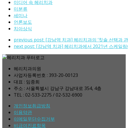
미디어 속 헤리치과
미분류
세미나
언론보도
치아상식
previous post:
[강남역 치과] 헤리치과의 ‘칫솔 선택과 관
next post:
[강남역 치과] 헤리치과에서 2021년 스케일링
헤리치과의원
사업자등록번호 : 393-20-00123
대표 : 임종희
주소 : 서울특별시 강남구 강남대로 354, 4층
TEL : 02-533-2275 / 02-532-6900
개인정보취급방침
이용약관
이메일무단수집거부
비급여진료항목