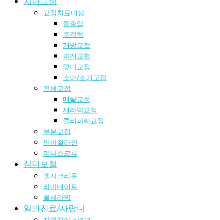
치아교정
교정치료대상
돌출입
주걱턱
개방교합
과개교합
덧니교정
소아/조기교정
전체교정
메탈교정
세라믹교정
클리피씨교정
부분교정
인비절라인
미니스크류
심미보철
엣지크라운
라미네이트
올세라믹
일반진료/사랑니
자연치아 살리기