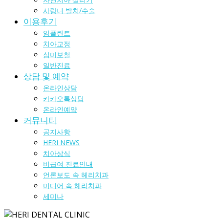
사랑니 발치/수술
이용후기
임플란트
치아교정
심미보철
일반진료
상담 및 예약
온라인상담
카카오톡상담
온라인예약
커뮤니티
공지사항
HERI NEWS
치아상식
비급여 진료안내
언론보도 속 헤리치과
미디어 속 헤리치과
세미나