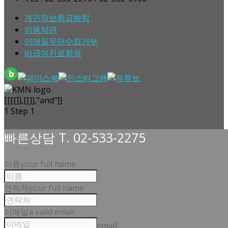
개인정보취급방침
이용약관
이메일무단수집거부
비급여진료항목
[[[[]],[[]],"and"]]
1
Step 1
빠른상담 T. 02-533-2275
이름
your full name
연락처
your full name
이메일
a valid email
email