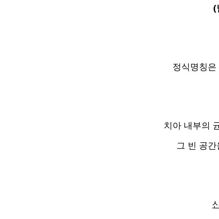
정식명칭은 
치아 내부의 균
그 빈 공간