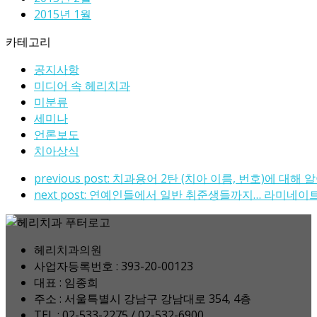
2015년 1월
카테고리
공지사항
미디어 속 헤리치과
미분류
세미나
언론보도
치아상식
previous post:
치과용어 2탄 (치아 이름, 번호)에 대해
next post:
연예인들에서 일반 취준생들까지… 라미네이트
헤리치과의원
사업자등록번호 : 393-20-00123
대표 : 임종희
주소 : 서울특별시 강남구 강남대로 354, 4층
TEL : 02-533-2275 / 02-532-6900