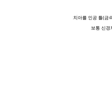
치아를 인공 틀(금속
보통 신경