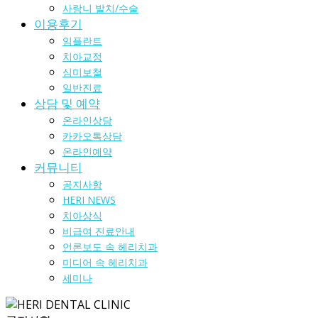
사랑니 발치/수술
이용후기
임플란트
치아교정
심미보철
일반진료
상담 및 예약
온라인상담
카카오톡상담
온라인예약
커뮤니티
공지사항
HERI NEWS
치아상식
비급여 진료안내
언론보도 속 헤리치과
미디어 속 헤리치과
세미나