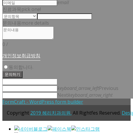
email
진료과목
pick one!
문의내용
more details
0
/
개인정보취급방침
동의합니다.
문의하기
keyboard_arrow_left
Previous
Next
keyboard_arrow_right
FormCraft - WordPress form builder
Copyright
2019 헤리치과의원.
All Rightfes Reserved.
Desi