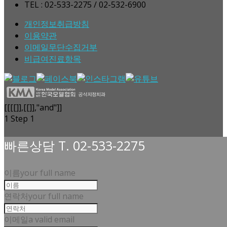
TEL : 02-533-2275 / 02-532-6900
개인정보취급방침
이용약관
이메일무단수집거부
비급여진료항목
[[[[]],[[]],"and"]]
1
Step 1
빠른상담 T. 02-533-2275
이름
your full name
연락처
your full name
이메일
a valid email