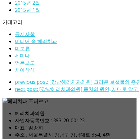
2015년 2월
2015년 1월
카테고리
공지사항
미디어 속 헤리치과
미분류
세미나
언론보도
치아상식
previous post:
[강남헤리치과의원] 크라운 보철물의 종
next post:
[강남헤리치과의원] 풍치의 원인, 제대로 알고
헤리치과의원
사업자등록번호 : 393-20-00123
대표 : 임종희
주소 : 서울특별시 강남구 강남대로 354, 4층