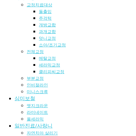
교정치료대상
돌출입
주걱턱
개방교합
과개교합
덧니교정
소아/조기교정
전체교정
메탈교정
세라믹교정
클리피씨교정
부분교정
인비절라인
미니스크류
심미보철
엣지크라운
라미네이트
올세라믹
일반진료/사랑니
자연치아 살리기