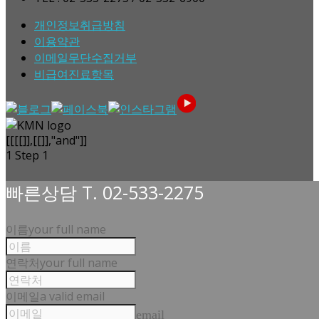
개인정보취급방침
이용약관
이메일무단수집거부
비급여진료항목
[[[[]],[[]],"and"]]
1
Step 1
빠른상담 T. 02-533-2275
이름
your full name
연락처
your full name
이메일
a valid email
email