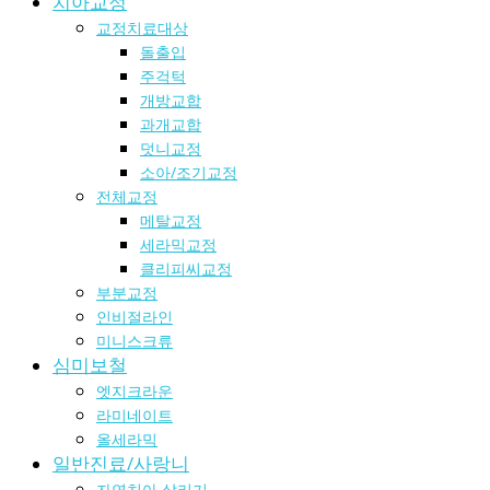
치아교정
교정치료대상
돌출입
주걱턱
개방교합
과개교합
덧니교정
소아/조기교정
전체교정
메탈교정
세라믹교정
클리피씨교정
부분교정
인비절라인
미니스크류
심미보철
엣지크라운
라미네이트
올세라믹
일반진료/사랑니
자연치아 살리기