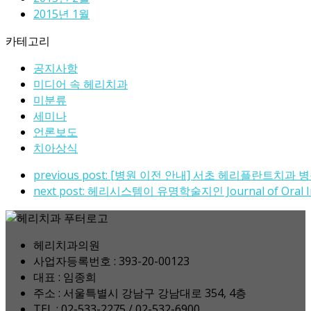
2015년 1월
카테고리
공지사항
미디어 속 헤리치과
미분류
세미나
언론보도
치아상식
previous post:
[병원 이전 안내] 서초 헤리플란트치과 
next post:
헤리시스템이 유명학술지인 Journal of Oral Impla
헤리치과의원
사업자등록번호 : 393-20-00123
대표 : 임종희
주소 : 서울특별시 강남구 강남대로 354, 4층
TEL : 02-533-2275 / 02-532-6900