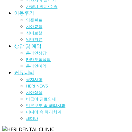
사랑니 발치/수술
이용후기
임플란트
치아교정
심미보철
일반진료
상담 및 예약
온라인상담
카카오톡상담
온라인예약
커뮤니티
공지사항
HERI NEWS
치아상식
비급여 진료안내
언론보도 속 헤리치과
미디어 속 헤리치과
세미나