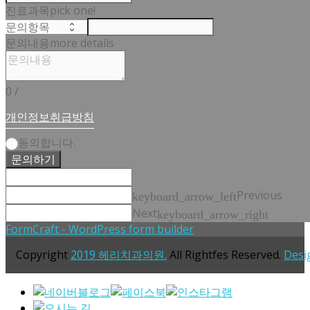
진료과목
pick one!
문의내용
more details
0
/
개인정보취급방침
동의합니다.
문의하기
Previous
keyboard_arrow_left
Next
keyboard_arrow_right
FormCraft - WordPress form builder
Copyright
2019 헤리치과의원.
All Rightfes Reserved.
Desi