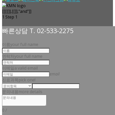
[[[[]],[[]],"and"]]
1
Step 1
빠른상담 T. 02-533-2275
이름
your full name
연락처
your full name
이메일
a valid email
email
진료과목
pick one!
문의내용
more details
0
/