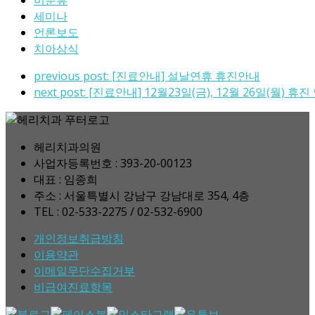
미분류
세미나
언론보도
치아상식
previous post:
[진료안내] 설날연휴 휴진안내
next post:
[진료안내] 12월23일(금), 12월 26일(월) 휴진
헤리치과의원
사업자등록번호 : 393-20-00123
대표 : 임종희
주소 : 서울특별시 강남구 강남대로 354, 4층
TEL : 02-533-2275 / 02-532-6900
개인정보취급방침
이용약관
이메일무단수집거부
비급여진료항목