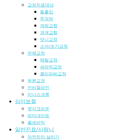
교정치료대상
돌출입
주걱턱
개방교합
과개교합
덧니교정
소아/조기교정
전체교정
메탈교정
세라믹교정
클리피씨교정
부분교정
인비절라인
미니스크류
심미보철
엣지크라운
라미네이트
올세라믹
일반진료/사랑니
자연치아 살리기