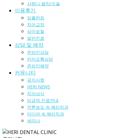
사랑니 발치/수술
이용후기
임플란트
치아교정
심미보철
일반진료
상담 및 예약
온라인상담
카카오톡상담
온라인예약
커뮤니티
공지사항
HERI NEWS
치아상식
비급여 진료안내
언론보도 속 헤리치과
미디어 속 헤리치과
세미나