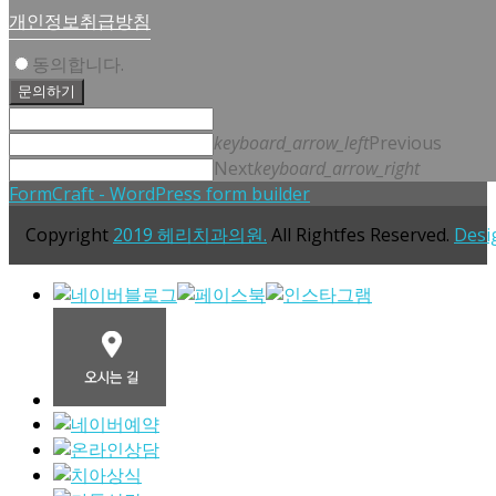
개인정보취급방침
동의합니다.
문의하기
keyboard_arrow_left
Previous
Next
keyboard_arrow_right
FormCraft - WordPress form builder
Copyright
2019 헤리치과의원.
All Rightfes Reserved.
Desi