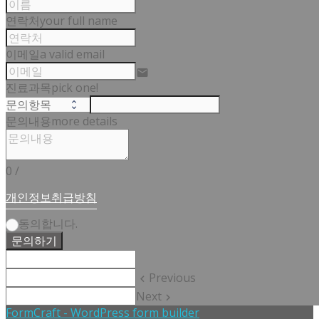
연락처
your full name
이메일
a valid email
email
진료과목
pick one!
문의내용
more details
0
/
개인정보취급방침
동의합니다.
문의하기
Previous
keyboard_arrow_left
Next
keyboard_arrow_right
FormCraft - WordPress form builder