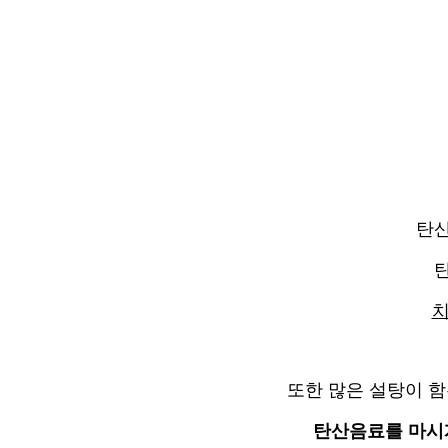
탄산
치
또한 많은 설탕이 
탄산음료를 마시게