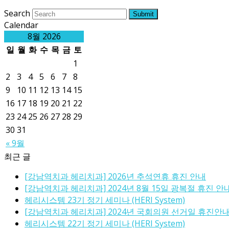
Search
Submit
Calendar
8월 2026
일
월
화
수
목
금
토
1
2
3
4
5
6
7
8
9
10
11
12
13
14
15
16
17
18
19
20
21
22
23
24
25
26
27
28
29
30
31
« 9월
최근 글
[강남역치과 헤리치과] 2026년 추석연휴 휴진 안내
[강남역치과 헤리치과] 2024년 8월 15일 광복절 휴진 안
헤리시스템 23기 정기 세미나 (HERI System)
[강남역치과 헤리치과] 2024년 국회의원 선거일 휴진안
헤리시스템 22기 정기 세미나 (HERI System)