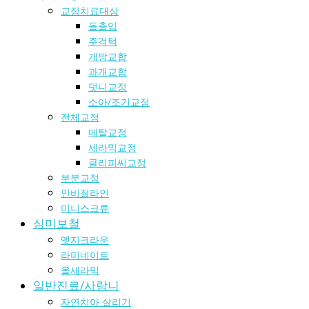
교정치료대상
돌출입
주걱턱
개방교합
과개교합
덧니교정
소아/조기교정
전체교정
메탈교정
세라믹교정
클리피씨교정
부분교정
인비절라인
미니스크류
심미보철
엣지크라운
라미네이트
올세라믹
일반진료/사랑니
자연치아 살리기