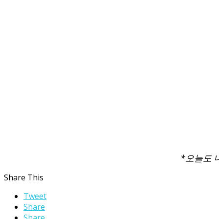
*오늘도 
Share This
Tweet
Share
Share