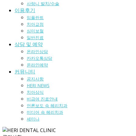
사랑니 발치/수술
이용후기
임플란트
치아교정
심미보철
일반진료
상담 및 예약
온라인상담
카카오톡상담
온라인예약
커뮤니티
공지사항
HERI NEWS
치아상식
비급여 진료안내
언론보도 속 헤리치과
미디어 속 헤리치과
세미나