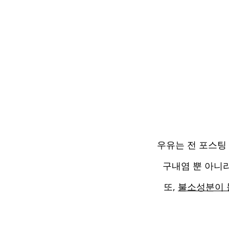
우유는 전 포스팅
구내염 뿐 아니
또,
불소성분이 