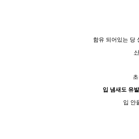
함유 되어있는 당 
산
초
입 냄새도 유
입 안