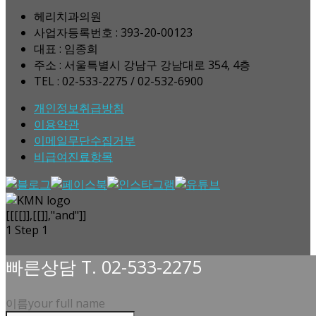
헤리치과의원
사업자등록번호 : 393-20-00123
대표 : 임종희
주소 : 서울특별시 강남구 강남대로 354, 4층
TEL : 02-533-2275 / 02-532-6900
개인정보취급방침
이용약관
이메일무단수집거부
비급여진료항목
[[[[]],[[]],"and"]]
1
Step 1
빠른상담 T. 02-533-2275
이름
your full name