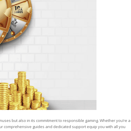
bonuses but also in its commitment to responsible gaming. Whether you’re a
ur comprehensive guides and dedicated support equip you with all you