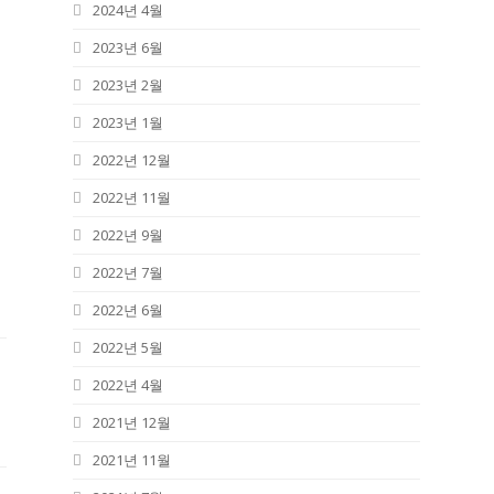
2024년 4월
2023년 6월
2023년 2월
2023년 1월
2022년 12월
2022년 11월
2022년 9월
2022년 7월
2022년 6월
2022년 5월
2022년 4월
2021년 12월
2021년 11월