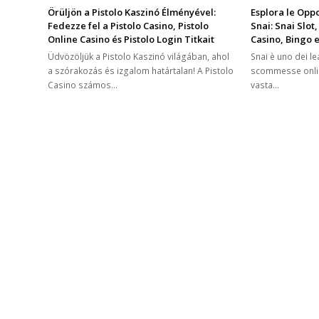
Örüljön a Pistolo Kaszinó Élményével:
Esplora le Oppo
Fedezze fel a Pistolo Casino, Pistolo
Snai: Snai Slo
Online Casino és Pistolo Login Titkait
Casino, Bingo 
Üdvözöljük a Pistolo Kaszinó világában, ahol
Snai è uno dei le
a szórakozás és izgalom határtalan! A Pistolo
scommesse online
Casino számos…
vasta…