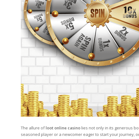
The allure of
loot online casino
lies not only in its generous 
seasoned player or a newcomer eager to start your journey, o