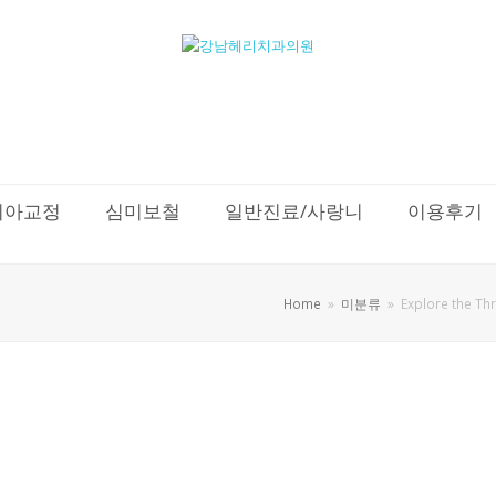
치아교정
심미보철
일반진료/사랑니
이용후기
Home
»
미분류
»
Explore the Thr