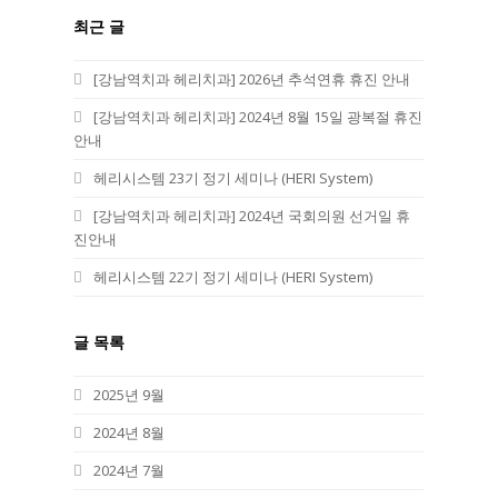
최근 글
[강남역치과 헤리치과] 2026년 추석연휴 휴진 안내
[강남역치과 헤리치과] 2024년 8월 15일 광복절 휴진
안내
헤리시스템 23기 정기 세미나 (HERI System)
[강남역치과 헤리치과] 2024년 국회의원 선거일 휴
진안내
헤리시스템 22기 정기 세미나 (HERI System)
글 목록
2025년 9월
2024년 8월
2024년 7월