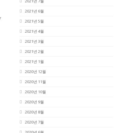
2021년 7월
2021년 6월
r
2021년 5월
2021년 4월
2021년 3월
2021년 2월
2021년 1월
2020년 12월
2020년 11월
2020년 10월
2020년 9월
2020년 8월
2020년 7월
2020년 6월