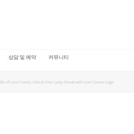
상담 및 예약
커뮤니티
ills of Loot Casino: Unlock Your Lucky Streak with Loot Casino Login