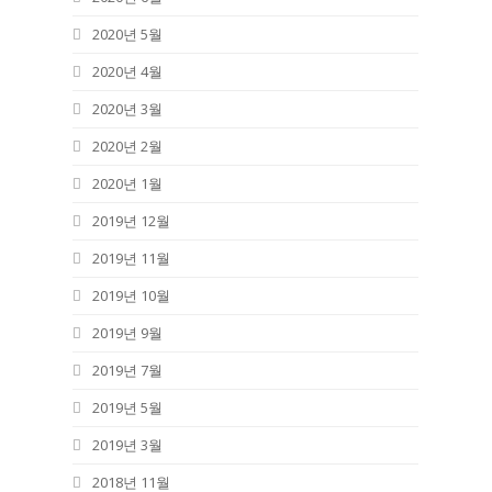
2020년 5월
2020년 4월
2020년 3월
2020년 2월
2020년 1월
2019년 12월
2019년 11월
2019년 10월
2019년 9월
2019년 7월
2019년 5월
2019년 3월
2018년 11월