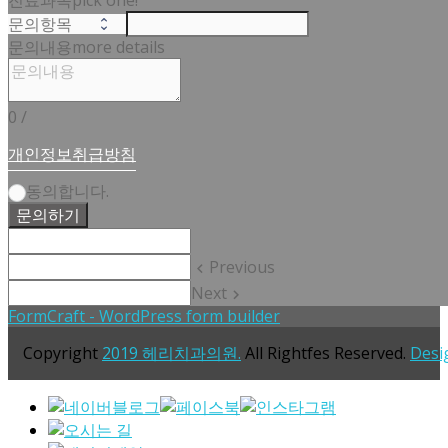
진료과목
pick one!
문의내용
more details
0
/
개인정보취급방침
동의합니다.
문의하기
Previous
keyboard_arrow_left
Next
keyboard_arrow_right
FormCraft - WordPress form builder
Copyright
2019 헤리치과의원.
All Rightfes Reserved.
Desi