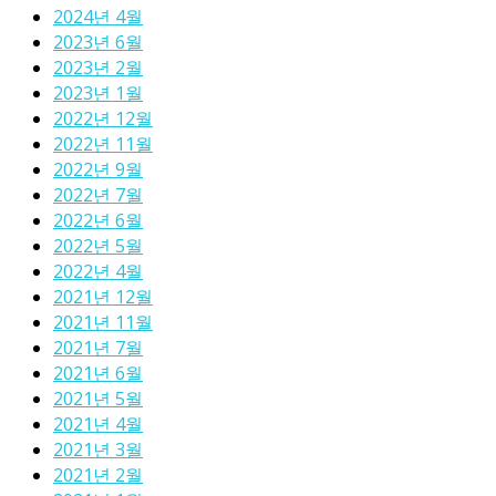
2024년 4월
2023년 6월
2023년 2월
2023년 1월
2022년 12월
2022년 11월
2022년 9월
2022년 7월
2022년 6월
2022년 5월
2022년 4월
2021년 12월
2021년 11월
2021년 7월
2021년 6월
2021년 5월
2021년 4월
2021년 3월
2021년 2월