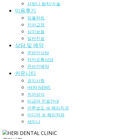
사랑니 발치/수술
이용후기
임플란트
치아교정
심미보철
일반진료
상담 및 예약
온라인상담
카카오톡상담
온라인예약
커뮤니티
공지사항
HERI NEWS
치아상식
비급여 진료안내
언론보도 속 헤리치과
미디어 속 헤리치과
세미나