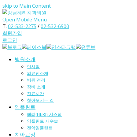
skip to Main Content
Open Mobile Menu
T.
02-533-2275
/
02-532-6900
회원가입
로그인
병원소개
인사말
의료진소개
병원 전경
장비 소개
진료시간
찾아오시는 길
임플란트
헤리(HERI) 시스템
임플란트 재수술
전악임플란트
치아교정