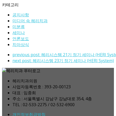
카테고리
공지사항
미디어 속 헤리치과
미분류
세미나
언론보도
치아상식
previous post:
헤리시스템 21기 정기 세미나 (HERI Syst
next post:
헤리시스템 23기 정기 세미나 (HERI System)
헤리치과의원
사업자등록번호 : 393-20-00123
대표 : 임종희
주소 : 서울특별시 강남구 강남대로 354, 4층
TEL : 02-533-2275 / 02-532-6900
개인정보취급방침