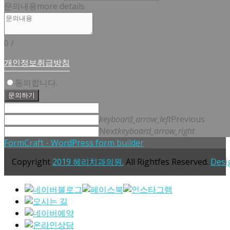
문의내용
more details
0
/
개인정보취급방침
동의합니다.
문의하기
keyboard_arrow_left
Previous
Next
keyboard_arrow_right
FormCraft - WordPress form builder
Copyright
2019 헤리치과의원.
All Rightfes Reserved.
Desi