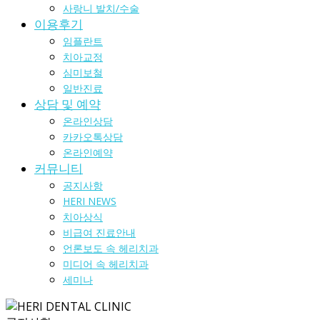
사랑니 발치/수술
이용후기
임플란트
치아교정
심미보철
일반진료
상담 및 예약
온라인상담
카카오톡상담
온라인예약
커뮤니티
공지사항
HERI NEWS
치아상식
비급여 진료안내
언론보도 속 헤리치과
미디어 속 헤리치과
세미나