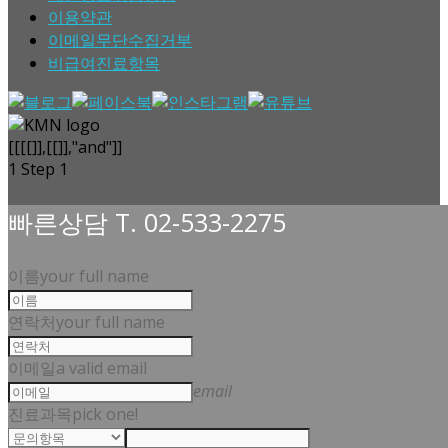
이용약관
이메일무단수집거부
비급여진료항목
[[[[]],[[]],"and"]]
1
Step 1
빠른상담 T. 02-533-2275
이름
your full name
연락처
your full name
이메일
a valid email
email
진료과목
pick one!