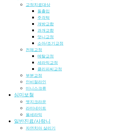
교정치료대상
돌출입
주걱턱
개방교합
과개교합
덧니교정
소아/조기교정
전체교정
메탈교정
세라믹교정
클리피씨교정
부분교정
인비절라인
미니스크류
심미보철
엣지크라운
라미네이트
올세라믹
일반진료/사랑니
자연치아 살리기